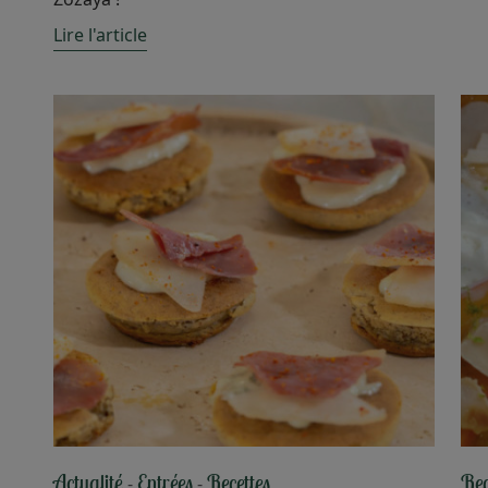
Lire l'article
Actualité
Entrées
Recettes
Rec
-
-