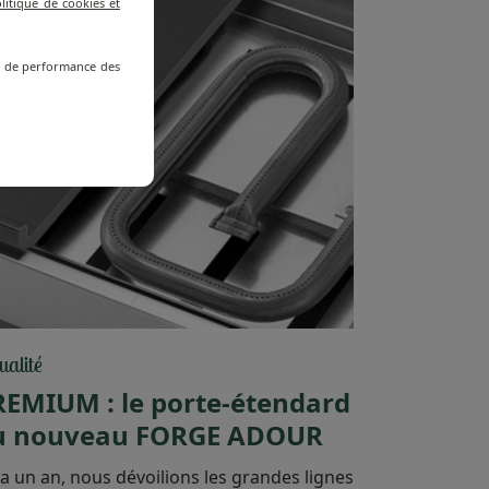
litique de cookies et
re de performance des
ualité
REMIUM : le porte-étendard
u nouveau FORGE ADOUR
y a un an, nous dévoilions les grandes lignes