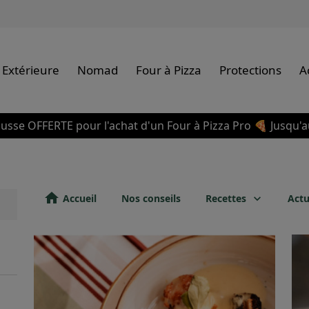
 Extérieure
Nomad
Four à Pizza
Protections
A
usse OFFERTE pour l'achat d'un Four à Pizza Pro 🍕 Jusqu'a
home
Accueil
Nos conseils
Recettes
Actu
keyboard_arrow_down