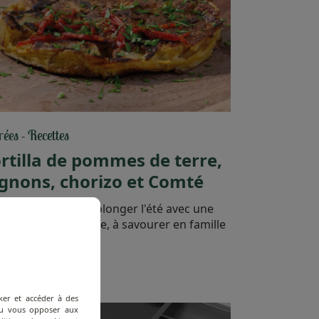
rées
Recettes
-
rtilla de pommes de terre,
gnons, chorizo et Comté
a rentrée, faites prolonger l'été avec une
ette de tortilla facile, à savourer en famille
 l'article
ker et accéder à des
 ou vous opposer aux