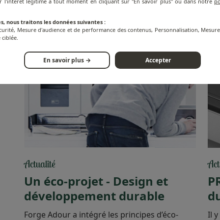
r l'intérêt légitime à tout moment en cliquant sur "En savoir plus" ou dans notre
po
s, nous traitons les données suivantes :
écurité, Mesure d'audience et de performance des contenus, Personnalisation, Mesu
 ciblée.
En savoir plus →
Accepter
Actualité
Act
Un éco-projet - Design et
P
développement durable
d
Forge Adour a intégré les principes d’éco-
Il 