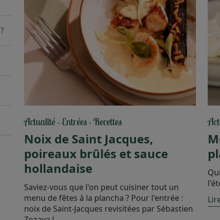
 ?
Actualité
Entrées
Recettes
Act
-
-
Noix de Saint Jacques,
Mo
poireaux brûlés et sauce
p
hollandaise
Qui
l'ét
Saviez-vous que l'on peut cuisiner tout un
menu de fêtes à la plancha ? Pour l'entrée :
Lire
noix de Saint-Jacques revisitées par Sébastien
Zozaya !