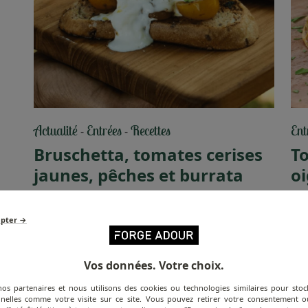
Actualité
Entrées
Recettes
Ent
-
-
Bruschetta, tomates cerises
To
jaunes, pêches et burrata
oi
Profitez de l'été indien avec une bruschetta à
À l
la plancha, pour un apéro entre copains !
rec
epter →
!
Lire l'article
Lire
Vos données. Votre choix.
nos partenaires et nous utilisons des cookies ou technologies similaires pour stoc
nelles comme votre visite sur ce site. Vous pouvez retirer votre consentement