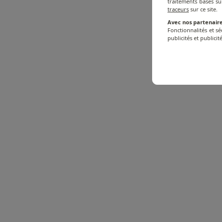
traitements basés su
traceurs
sur ce site.
Avec nos partenaire
Fonctionnalités et s
publicités et publicité