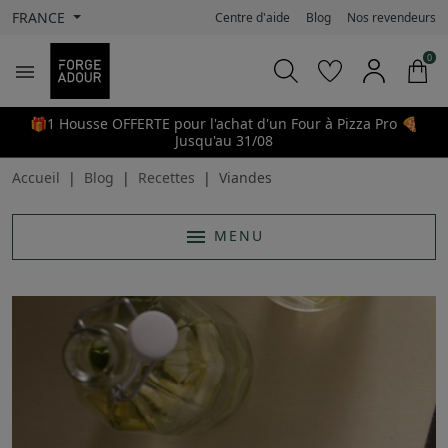
FRANCE
Centre d'aide
Blog
Nos revendeurs
0

🎁1 Housse OFFERTE pour l'achat d'un Four à Pizza Pro 🍕
Jusqu'au 31/08
Accueil
Blog
Recettes
Viandes
menu
MENU