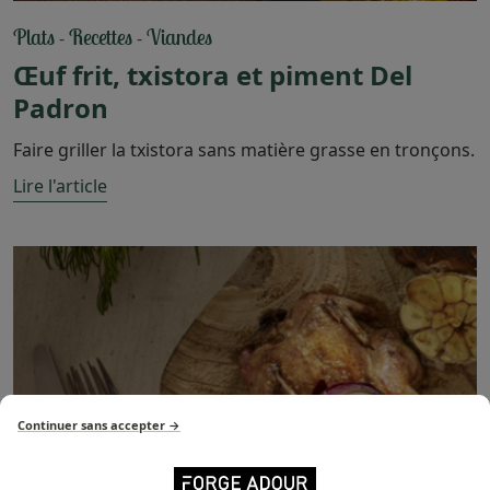
Plats
Recettes
Viandes
-
-
Œuf frit, txistora et piment Del
Padron
Faire griller la txistora sans matière grasse en tronçons.
Lire l'article
Continuer sans accepter →