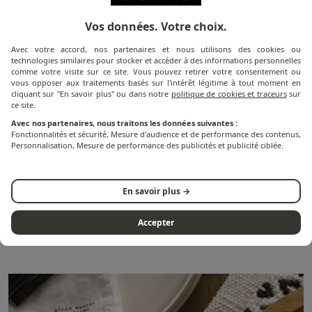
Vos données. Votre choix.
Avec votre accord, nos partenaires et nous utilisons des cookies ou
technologies similaires pour stocker et accéder à des informations personnelles
comme votre visite sur ce site. Vous pouvez retirer votre consentement ou
vous opposer aux traitements basés sur l'intérêt légitime à tout moment en
cliquant sur "En savoir plus" ou dans notre
politique de cookies et traceurs
sur
ce site.
Avec nos partenaires, nous traitons les données suivantes :
Fonctionnalités et sécurité, Mesure d'audience et de performance des contenus,
Plats
Recettes
Viandes
-
-
Personnalisation, Mesure de performance des publicités et publicité ciblée.
Caille en crapaudine, oignons
grelots rouges et ails brûlés
En savoir plus →
Couper les cailles et les ouvrir en deux sur le dos.
Accepter
Lire l'article