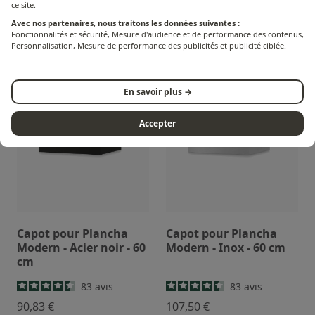
cm
ce site.
Avec nos partenaires, nous traitons les données suivantes :
10
avis
83
avis
Fonctionnalités et sécurité, Mesure d'audience et de performance des contenus,
49,17 €
82,50 €
Personnalisation, Mesure de performance des publicités et publicité ciblée.
En savoir plus →
Accepter
Capot pour Plancha
Capot pour Plancha
Modern - Acier noir - 60
Modern - Inox - 60 cm
cm
83
avis
83
avis
90,83 €
107,50 €