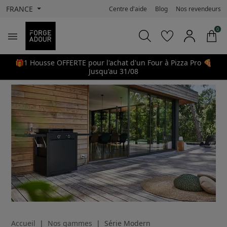
FRANCE
Centre d'aide
Blog
Nos revendeurs
0

🎁1 Housse OFFERTE pour l'achat d'un Four à Pizza Pro 🍕
Jusqu'au 31/08
Accueil
Nos gammes
Série Modern