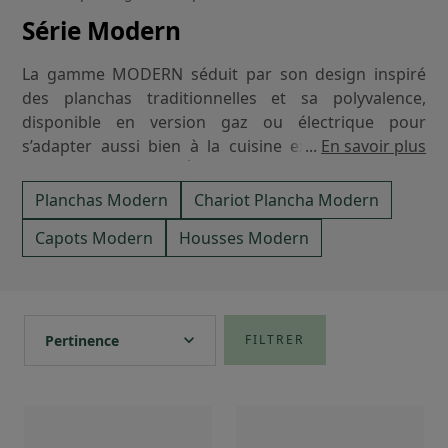
Série Modern
La gamme MODERN séduit par son design inspiré
des planchas traditionnelles et sa polyvalence,
disponible en version gaz ou électrique pour
s’adapter aussi bien à la cuisine extérieure qu’aux
...
En savoir plus
espaces intérieurs. Élégante et fonctionnelle, elle
incarne une nouvelle façon de cuisiner, plus
Planchas Modern
Chariot Plancha Modern
responsable et tournée vers la durabilité, en
Capots Modern
Housses Modern
s’appuyant sur près de 50 ans de savoir-faire Forge
Adour.
Sa plaque en fonte émaillée assure une diffusion parfaite
de la chaleur pour des cuissons régulières et précises,
expand_more
Pertinence
FILTRER
tout en offrant un revêtement naturellement antiadhésif et
facile à entretenir. Conçue pour durer, la gamme
MODERN se distingue par son châssis en acier
inoxydable avec double paroi, son revêtement trois