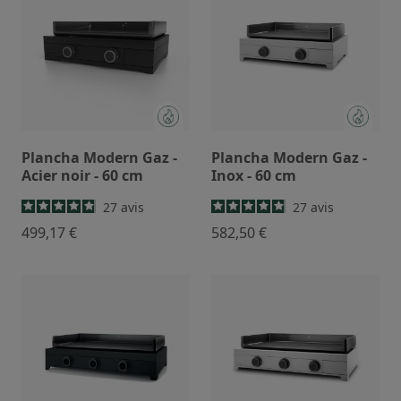
couches, ses pieds réglables et son bac à graisse
intégré push-to-open. Avec sa garantie jusqu’à 15 ans,
elle s’impose comme la référence des planchas
modernes, fiables et responsables.
Plancha Modern Gaz -
Plancha Modern Gaz -
Acier noir - 60 cm
Inox - 60 cm
27
avis
27
avis
499,17 €
582,50 €