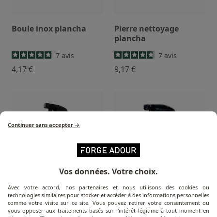
Boule inox plancha
Pierre nettoyage
plancha
7
avis
7
avis
4,17 €
9,17 €
Continuer sans accepter →
Vos données. Votre choix.
Avec votre accord, nos partenaires et nous utilisons des cookies ou
technologies similaires pour stocker et accéder à des informations personnelles
Nettoyant Plancha Net
Nettoyant plancha
comme votre visite sur ce site. Vous pouvez retirer votre consentement ou
inox
vous opposer aux traitements basés sur l'intérêt légitime à tout moment en