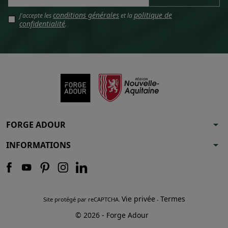
conditions générales
politique de
J'accepte les
et la
confidentialité
.
arrow_drop_down
FORGE ADOUR
arrow_drop_down
INFORMATIONS
Vie privée
Termes
Site protégé par reCAPTCHA.
-
© 2026 - Forge Adour