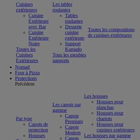
Cuisines
Les tables
extérieures
roulantes
Cuisine
Tables
Extérieure
roulantes
avec Bar
Desserte
Toutes les compositions
Cuisine
cuisine
de cuisines extérieures
Extérieure
extérieure
Noire
Support
Toutes les
Kamado
Cuisines
Tous les meubles
Extérieures
supports
Nomad
Four à Pizza
Protections
Précédent
Les housses
Housses pour
Les capots par
planchas
gamme
Housses pour
Capots
Par type
chariots
Premium
Capots de
Housses pour
Capots
protection
cuisines extérieures
Modern
Housses
Les housses par gamme
Capots