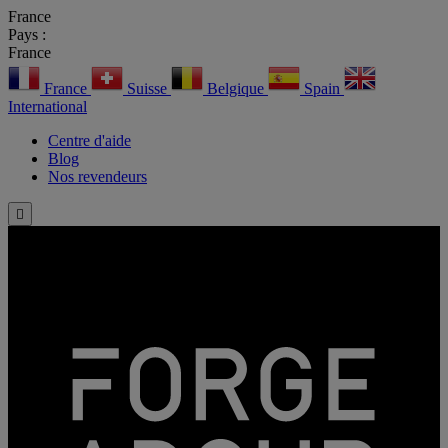
France
Pays :
France
France
Suisse
Belgique
Spain
International
Centre d'aide
Blog
Nos revendeurs
