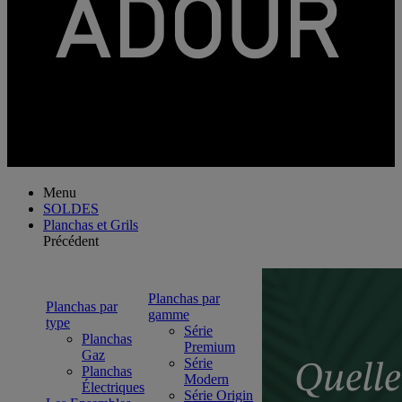
Menu
SOLDES
Planchas et Grils
Précédent
Planchas par
Planchas par
gamme
type
Série
Planchas
Premium
Gaz
Série
Planchas
Modern
Électriques
Série Origin