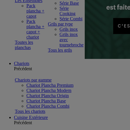
Les Ensembles
Série Base
Pack
Série
plancha +
Cooking
capot
Série Combi
Pack
Grils par type
plancha +
Grils inox
capot +
Grils inox
chariot
avec
Toutes les
tournebroche
planchas
Tous les grils
Chariots
Précédent
Chariots par gamme
Chariot Plancha Premium
Chariot Plancha Modern
Chariot Plancha Origin
Chariot Plancha Base
Chariot Plancha Combi
Tous les chariots
Cuisine Extérieure
Précédent