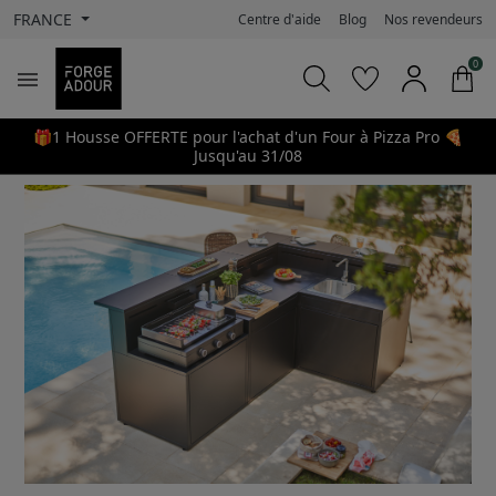
FRANCE
Centre d'aide
Blog
Nos revendeurs
0

🎁1 Housse OFFERTE pour l'achat d'un Four à Pizza Pro 🍕
Jusqu'au 31/08