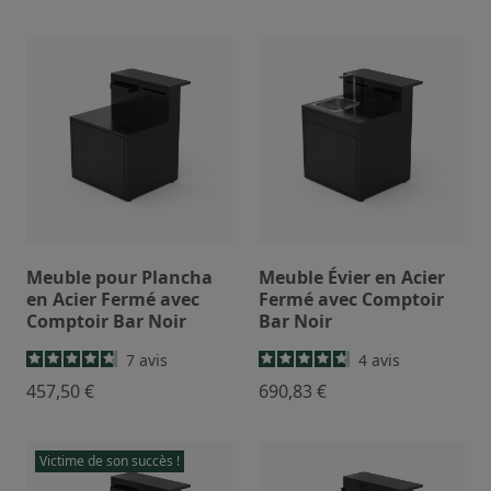
et deviennent naturellement le point central de vos
moments de partage. Pensées pour accompagner la
plancha dans une utilisation confortable et intuitive,
elles transforment chaque repas en une expérience
conviviale, gourmande et raffinée.
Meuble pour Plancha
Meuble Évier en Acier
en Acier Fermé avec
Fermé avec Comptoir
Comptoir Bar Noir
Bar Noir
7
avis
4
avis
457,50 €
690,83 €
Victime de son succès !