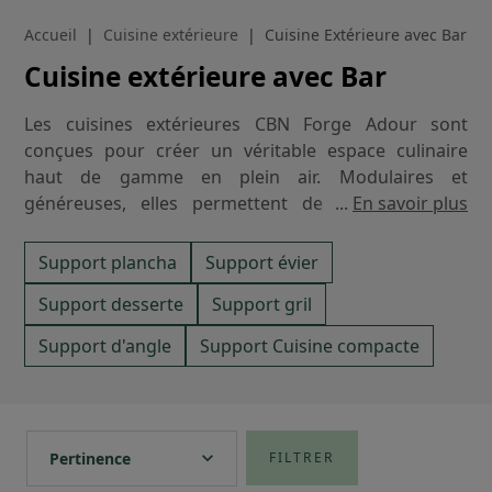
Accueil
Cuisine extérieure
Cuisine Extérieure avec Bar
Cuisine extérieure avec Bar
Les cuisines extérieures CBN Forge Adour sont
conçues pour créer un véritable espace culinaire
haut de gamme en plein air. Modulaires et
généreuses, elles permettent de composer une
...
En savoir plus
cuisine extérieure complète autour de la plancha, en
intégrant plans de travail, rangements et évier selon
Support plancha
Support évier
vos besoins. Leur atout majeur réside dans leur
Support desserte
Support gril
comptoir-bar, disponible en version courte ou
longue, qui offre un espace idéal pour préparer les
Support d'angle
Support Cuisine compacte
repas, recevoir et même s’installer pour manger
grâce à la possibilité d’y ajouter des chaises.
Élégantes et durables, les cuisines CBN s’intègrent
expand_more
Pertinence
FILTRER
harmonieusement aux terrasses comme aux jardins,