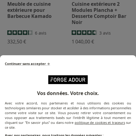
Meuble de cuisine
Cuisine extérieure 2
extérieure pour
Modules Plancha +
Barbecue Kamado
Desserte Comptoir Bar
Noir
6
avis
3
avis
332,50 €
1 040,00 €
Pack
Pack
Continuer sans accepter →
Victime de son succès !
Victime de son succès !
Vos données. Votre choix.
Avec votre accord, nos partenaires et nous utilisons des cookies ou
technologies similaires pour stocker et accéder à des informations personnelles
comme votre visite sur ce site. Vous pouvez retirer votre consentement ou
vous opposer aux traitements basés sur l'intérêt légitime à tout moment en
Cuisine extérieure 3
Cuisine extérieure 4
cliquant sur "En savoir plus" ou dans notre
politique de cookies et traceurs
sur
Modules Plancha +
Modules Plancha +
ce site.
Desserte + Évier avec
Desserte + Évier + Angle
Avec nos partenaires, nous traitons les données suivantes :