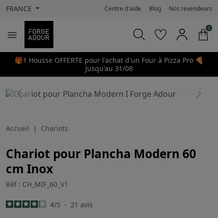
FRANCE
Centre d'aide
Blog
Nos revendeurs
0

🎁1 Housse OFFERTE pour l'achat d'un Four à Pizza Pro 🍕
Jusqu'au 31/08
search
Previous
Next
Accueil
Chariots
Chariot pour Plancha Modern 60
cm Inox
Réf : CH_MIF_60_V1
4
/
5
-
21
avis