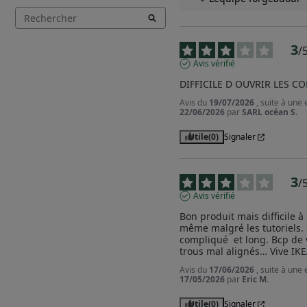
3
/
Avis vérifié
DIFFICILE D OUVRIR LES 
Avis du
19/07/2026
, suite à une
22/06/2026
par
SARL océan S.
Utile
(0)
Signaler
3
/
Avis vérifié
Bon produit mais difficile à 
même malgré les tutoriels. C
compliqué  et long. Bcp de vi
trous mal alignés… Vive IK
Avis du
17/06/2026
, suite à une
17/05/2026
par
Eric M.
Utile
(0)
Signaler