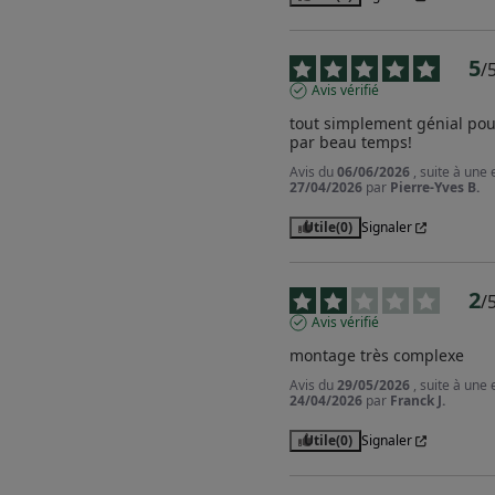
5
/
Avis vérifié
tout simplement génial pour
par beau temps!
Avis du
06/06/2026
, suite à une
27/04/2026
par
Pierre-Yves B.
Utile
(0)
Signaler
2
/
Avis vérifié
montage très complexe
Avis du
29/05/2026
, suite à une
24/04/2026
par
Franck J.
Utile
(0)
Signaler