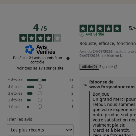
4
5
/
5
/
Avis vérifié
Robuste, efficace, fonctionn
Avis du
24/07/2026
, suite à une
04/07/2026
par
Karine L.
Basé sur
21
avis soumis à un
contrôle
Utile
(0)
Signaler
Voir tous les avis sur ce site
5
étoiles
11
Réponse de
www.forgeadour.com
4
étoiles
4
3
étoiles
3
Bonjour,  

Un grand merci pour 
2
étoiles
2
retour, nous sommes r
1
étoile
1
que votre expérience 
notre produit soit posi
Trier les avis
Votre satisfaction nous
vraiment plaisir.  

Merci et à bientôt.

L’équipe forgeadour