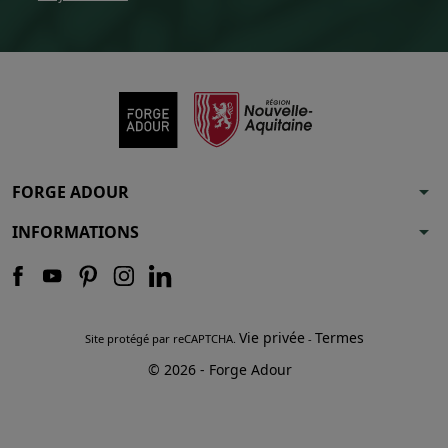
arrow_drop_down
FORGE ADOUR
arrow_drop_down
INFORMATIONS
Vie privée
Termes
Site protégé par reCAPTCHA.
-
© 2026 - Forge Adour