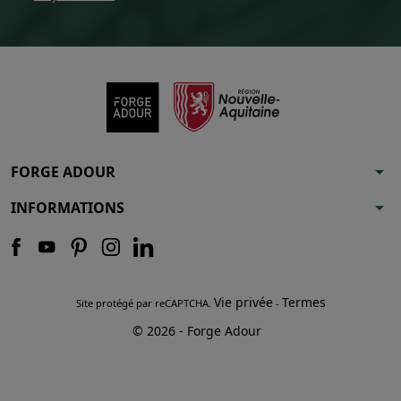
arrow_drop_down
FORGE ADOUR
arrow_drop_down
INFORMATIONS
Vie privée
Termes
Site protégé par reCAPTCHA.
-
© 2026 - Forge Adour