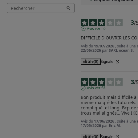
3
/
Avis vérifié
DIFFICILE D OUVRIR LES 
Avis du
19/07/2026
, suite à une
22/06/2026
par
SARL océan S.
Utile
(0)
Signaler
3
/
Avis vérifié
Bon produit mais difficile à 
même malgré les tutoriels. C
compliqué  et long. Bcp de vi
trous mal alignés… Vive IK
Avis du
17/06/2026
, suite à une
17/05/2026
par
Eric M.
Utile
(0)
Signaler