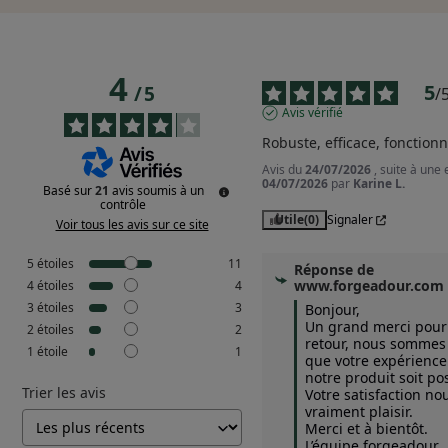
4
5
/
5
/
Avis vérifié
Robuste, efficace, fonctionn
Avis du
24/07/2026
, suite à une
04/07/2026
par
Karine L.
Basé sur
21
avis soumis à un
contrôle
Utile
(0)
Signaler
Voir tous les avis sur ce site
5
étoiles
11
Réponse de
www.forgeadour.com
4
étoiles
4
3
étoiles
3
Bonjour,  

Un grand merci pour 
2
étoiles
2
retour, nous sommes r
1
étoile
1
que votre expérience 
notre produit soit posi
Trier les avis
Votre satisfaction nous
vraiment plaisir.  

Merci et à bientôt.

L’équipe forgeadour