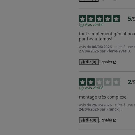
5
/
Avis vérifié
tout simplement génial pour
par beau temps!
Avis du
06/06/2026
, suite à une
27/04/2026
par
Pierre-Yves B.
Utile
(0)
Signaler
2
/
Avis vérifié
montage très complexe
Avis du
29/05/2026
, suite à une
24/04/2026
par
Franck J.
Utile
(0)
Signaler