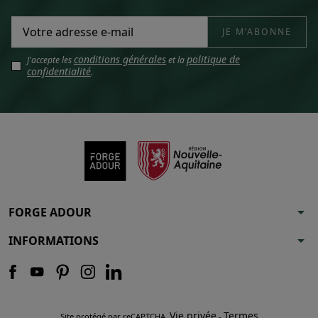
conditions générales
politique de
J'accepte les
et la
confidentialité
.
arrow_drop_down
FORGE ADOUR
arrow_drop_down
INFORMATIONS
Vie privée
Termes
Site protégé par reCAPTCHA.
-