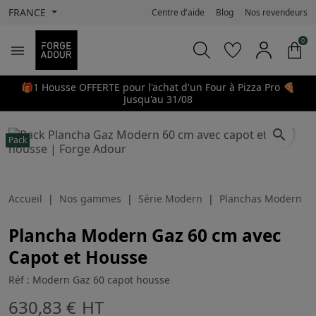
FRANCE
Centre d'aide
Blog
Nos revendeurs
0

🎁1 Housse OFFERTE pour l'achat d'un Four à Pizza Pro 🍕
Jusqu'au 31/08
search
Pack
Accueil
Nos gammes
Série Modern
Planchas Modern
Plancha Modern Gaz 60 cm avec
Capot et Housse
Réf : Modern Gaz 60 capot housse
630,83 €
HT