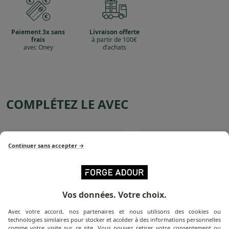
Paiement 3x sans
Livraison offerte
frais
à partir de 100€
avec Oney
d’achats
COMPLÉTEZ LE AVEC
Continuer sans accepter →
Vos données. Votre choix.
Avec votre accord, nos partenaires et nous utilisons des cookies ou
technologies similaires pour stocker et accéder à des informations personnelles
comme votre visite sur ce site. Vous pouvez retirer votre consentement ou