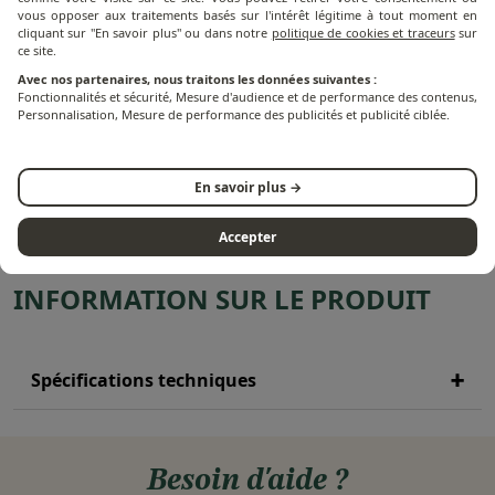
vous opposer aux traitements basés sur l'intérêt légitime à tout moment en
cliquant sur "En savoir plus" ou dans notre
politique de cookies et traceurs
sur
ce site.
Plancha Modern Électrique
Chariot pour Plancha
Avec nos partenaires, nous traitons les données suivantes :
Modern
Fonctionnalités et sécurité, Mesure d'audience et de performance des contenus,
Personnalisation, Mesure de performance des publicités et publicité ciblée.
23
avis
21
avis
465,83 €
574,17 €
En savoir plus →
Accepter
INFORMATION SUR LE PRODUIT
Spécifications techniques
Besoin d'aide ?