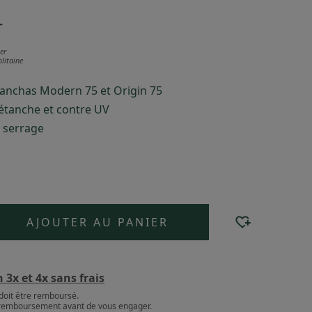
T
er
litaine
anchas Modern 75 et Origin 75
 étanche et contre UV
 serrage
AJOUTER AU PANIER
3x et 4x sans frais
doit être remboursé.
e remboursement avant de vous engager.