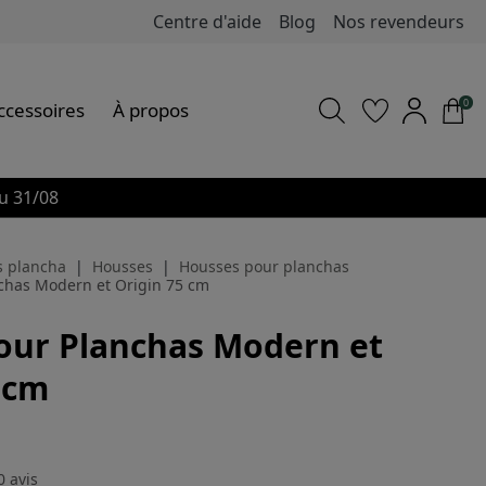
Centre d'aide
Blog
Nos revendeurs
0
ccessoires
À propos
u 31/08
s plancha
Housses
Housses pour planchas
chas Modern et Origin 75 cm
our Planchas Modern et
 cm
0
avis