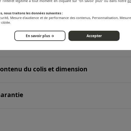
r l'intérêt légitime à tout moment en cliquant sur "En savoir plus" ou dans notre
po
s, nous traitons les données suivantes :
FORMATION SUR LE PRODUIT
écurité, Mesure d'audience et de performance des contenus, Personnalisation, Mesu
 ciblée.
En savoir plus →
Accepter
pécifications techniques
ontenu du colis et dimension
arantie