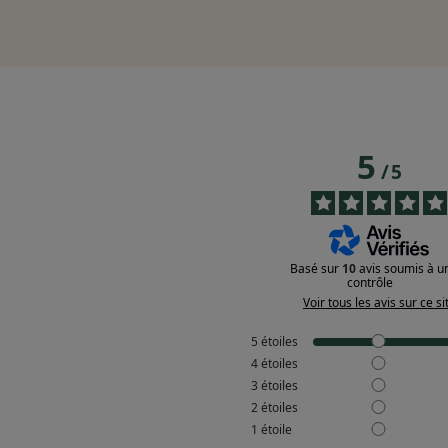
5
/
5
Basé sur
10
avis soumis à u
contrôle
Voir tous les avis sur ce si
5
étoiles
4
étoiles
3
étoiles
2
étoiles
1
étoile