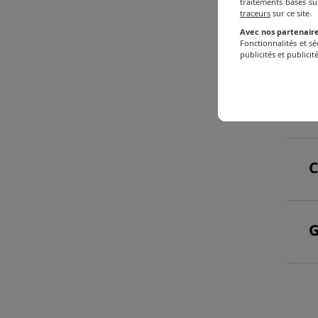
traitements basés su
traceurs
sur ce site.
Avec nos partenaire
IN
Fonctionnalités et s
publicités et publicité
S
C
G