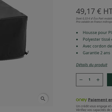
49,17 €
H
Dont 0,33 € d’ Éco Part mobili
Prix valable en France métropo
Housse pour Pl
Polyester tissé
Avec cordon de
Garantie 2 ans
Détails du produit


search
Paiement en 
Un crédit vous engage et 
Vérifiez vos capacités d