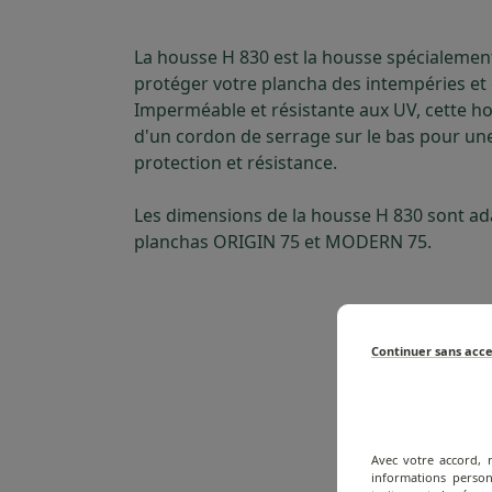
La housse H 830 est la housse spécialeme
protéger votre plancha des intempéries et 
Imperméable et résistante aux UV, cette h
d'un cordon de serrage sur le bas pour un
protection et résistance.
Les dimensions de la housse H 830 sont a
planchas ORIGIN 75 et MODERN 75.
Continuer sans acc
Avec votre accord, 
informations person