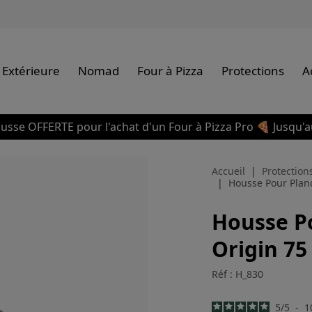
 Extérieure
Nomad
Four à Pizza
Protections
A
usse OFFERTE pour l'achat d'un Four à Pizza Pro 🍕 Jusqu'a
Accueil
Protection
Housse Pour Plan
Housse P
Origin 75
Réf : H_830
5
/
5
-
1