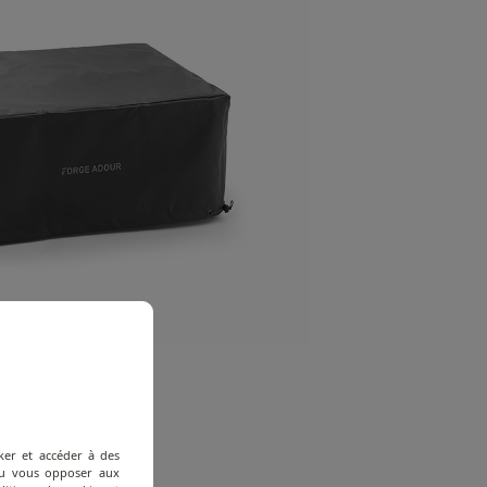
ker et accéder à des
 ou vous opposer aux