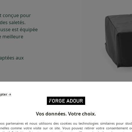
nt conçue pour
des saletés.
ousse est équipée
e meilleure
daptées aux
epter →
Vos données. Votre choix.
nos partenaires et nous utilisons des cookies ou technologies similaires pour stoc
nelles comme votre visite sur ce site. Vous pouvez retirer votre consentement