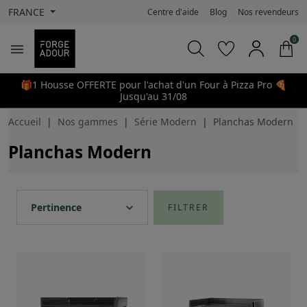
FRANCE
Centre d'aide
Blog
Nos revendeurs
0

🎁1 Housse OFFERTE pour l'achat d'un Four à Pizza Pro 🍕
Jusqu'au 31/08
Accueil
Nos gammes
Série Modern
Planchas Modern
Planchas Modern
expand_more
Pertinence
FILTRER