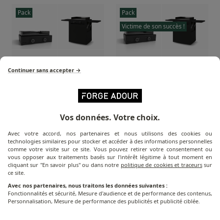
Pack
Pack
Victime de son succès !
Continuer sans accepter →
Plancha Modern Gaz 60
Plancha Modern
Vos données. Votre choix.
cm, Chariot et Capot
Electrique 60 cm,
Acier Noir et Housse
Chariot, Capot Noir et
Avec votre accord, nos partenaires et nous utilisons des cookies ou
Housse
technologies similaires pour stocker et accéder à des informations personnelles
comme votre visite sur ce site. Vous pouvez retirer votre consentement ou
5
avis
9
avis
vous opposer aux traitements basés sur l'intérêt légitime à tout moment en
cliquant sur "En savoir plus" ou dans notre
politique de cookies et traceurs
sur
1 030,00 €
1 030,00 €
ce site.
Avec nos partenaires, nous traitons les données suivantes :
Fonctionnalités et sécurité, Mesure d'audience et de performance des contenus,
Personnalisation, Mesure de performance des publicités et publicité ciblée.
Pack
Pack
Victime de son succès !