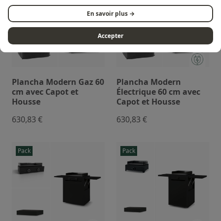
En savoir plus →
Accepter
Plancha Modern Gaz 60
Plancha Modern
cm avec Capot et
Électrique 60 cm avec
Housse
Capot et Housse
630,83 €
630,83 €
Pack
Pack