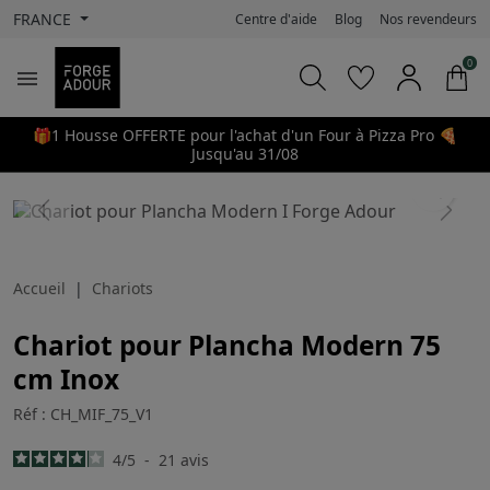
FRANCE
Centre d'aide
Blog
Nos revendeurs
0

🎁1 Housse OFFERTE pour l'achat d'un Four à Pizza Pro 🍕
Jusqu'au 31/08
search
Previous
Next
Accueil
Chariots
Chariot pour Plancha Modern 75
cm Inox
Réf : CH_MIF_75_V1
4
/
5
-
21
avis