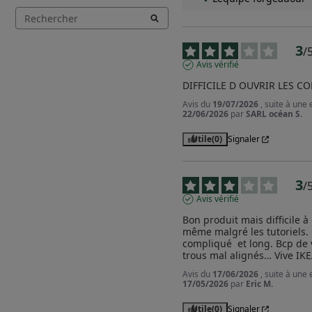
3
/
Avis vérifié
DIFFICILE D OUVRIR LES 
Avis du
19/07/2026
, suite à une
22/06/2026
par
SARL océan S.
Utile
(0)
Signaler
3
/
Avis vérifié
Bon produit mais difficile à 
même malgré les tutoriels. C
compliqué  et long. Bcp de vi
trous mal alignés… Vive IK
Avis du
17/06/2026
, suite à une
17/05/2026
par
Eric M.
Utile
(0)
Signaler