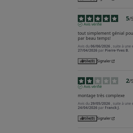
5
/
Avis vérifié
tout simplement génial pour
par beau temps!
Avis du
06/06/2026
, suite à une
27/04/2026
par
Pierre-Yves B.
Utile
(0)
Signaler
2
/
Avis vérifié
montage très complexe
Avis du
29/05/2026
, suite à une
24/04/2026
par
Franck J.
Utile
(0)
Signaler