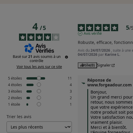
4
5
/
5
/
Avis vérifié
Robuste, efficace, fonctionn
Avis du
24/07/2026
, suite à une
04/07/2026
par
Karine L.
Basé sur
21
avis soumis à un
contrôle
Utile
(0)
Signaler
Voir tous les avis sur ce site
5
étoiles
11
Réponse de
www.forgeadour.com
4
étoiles
4
3
étoiles
3
Bonjour,  

Un grand merci pour 
2
étoiles
2
retour, nous sommes r
1
étoile
1
que votre expérience 
notre produit soit posi
Trier les avis
Votre satisfaction nous
vraiment plaisir.  

Merci et à bientôt.

L’équipe forgeadour