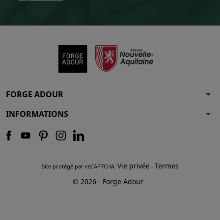
arrow_drop_down
FORGE ADOUR
arrow_drop_down
INFORMATIONS
Vie privée
Termes
Site protégé par reCAPTCHA.
-
© 2026 - Forge Adour