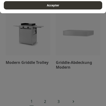
Accepter
Modern Griddle Trolley
Griddle-Abdeckung
Modern
1
2
3
