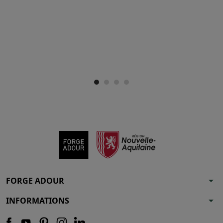
arrow_drop_down
FORGE ADOUR
arrow_drop_down
INFORMATIONS