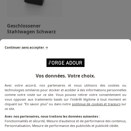
Geschlossener
Stahlwagen Schwarz
Continuer sans accepter →
Vos données. Votre choix.
Welche Plancha
für Sie geeignet ist?
Avec votre accord, nos partenaires et nous utilisons des cookies ou
Entdecken Sie die Kochlösung, die zu Ihnen passt!
technologies similaires pour stocker et accéder à des informations personnelles
comme votre visite sur ce site. Vous pouvez retirer votre consentement ou
vous opposer aux traitements basés sur l'intérêt légitime à tout moment en
cliquant sur "En savoir plus" ou dans notre
politique de cookies et traceurs
sur
ce site.
LOS GEHT'S!
Avec nos partenaires, nous traitons les données suivantes :
Fonctionnalités et sécurité, Mesure d'audience et de performance des contenus,
Personnalisation, Mesure de performance des publicités et publicité ciblée.