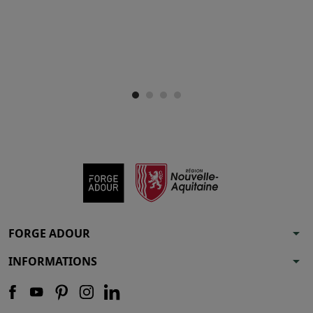
arrow_drop_down
FORGE ADOUR
arrow_drop_down
INFORMATIONS