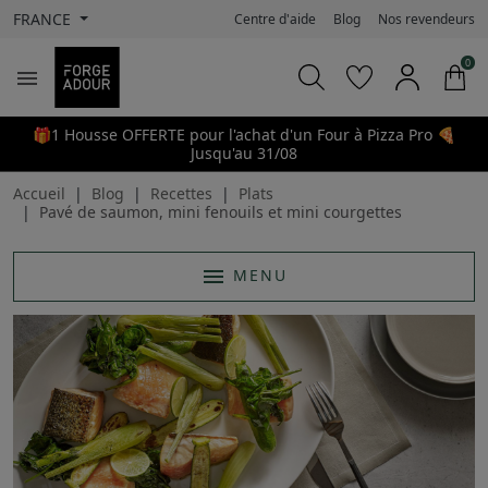
FRANCE
Centre d'aide
Blog
Nos revendeurs
0

🎁1 Housse OFFERTE pour l'achat d'un Four à Pizza Pro 🍕
Jusqu'au 31/08
Accueil
Blog
Recettes
Plats
Pavé de saumon, mini fenouils et mini courgettes
menu
MENU