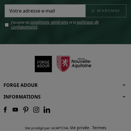
conditions générales
politique de
J'accepte les
et la
confidentialité
.
arrow_drop_down
FORGE ADOUR
arrow_drop_down
INFORMATIONS
Vie privée
Termes
Site protégé par reCAPTCHA.
-