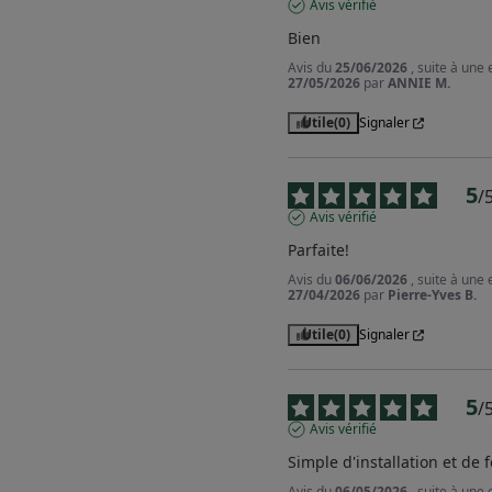
Avis vérifié
Bien
Avis du
25/06/2026
, suite à une
27/05/2026
par
ANNIE M.
Utile
(0)
Signaler
5
/
Avis vérifié
Parfaite!
Avis du
06/06/2026
, suite à une
27/04/2026
par
Pierre-Yves B.
Utile
(0)
Signaler
5
/
Avis vérifié
Simple d'installation et de
Avis du
06/05/2026
, suite à une