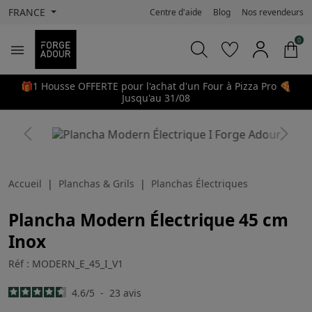
FRANCE
Centre d'aide
Blog
Nos revendeurs
0

🎁1 Housse OFFERTE pour l'achat d'un Four à Pizza Pro 🍕
Jusqu'au 31/08
search
Previous
Next
Accueil
Planchas & Grils
Planchas Électriques
Plancha Modern Électrique 45 cm
Inox
Réf : MODERN_E_45_I_V1
4.6
/
5
-
23
avis