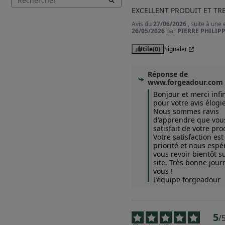
EXCELLENT PRODUIT ET TRE
Avis du
27/06/2026
, suite à une
26/05/2026
par
PIERRE PHILIPP
Utile
(0)
Signaler
Réponse de
www.forgeadour.com
Bonjour et merci infi
pour votre avis élogie
Nous sommes ravis 
d'apprendre que vous
satisfait de votre prod
Votre satisfaction est 
priorité et nous espé
vous revoir bientôt su
site. Très bonne journ
vous !

L’équipe forgeadour
5
/