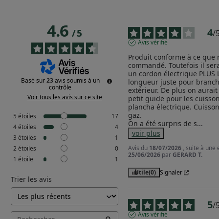
4.6
4
/
5
/
Avis vérifié
Produit conforme à ce que 
commandé. Toutefois il serai
un cordon électrique PLUS 
Basé sur
23
avis soumis à un
longueur juste pour branch
contrôle
extérieur. De plus on aurait
Voir tous les avis sur ce site
petit guide pour les cuisson
plancha électrique. Cuisson
gaz.

5
étoiles
17
On a été surpris de s
...
4
étoiles
4
voir plus
3
étoiles
1
Avis du
18/07/2026
, suite à une
2
étoiles
0
25/06/2026
par
GERARD T.
1
étoile
1
Utile
(0)
Signaler
Trier les avis
5
/
Avis vérifié