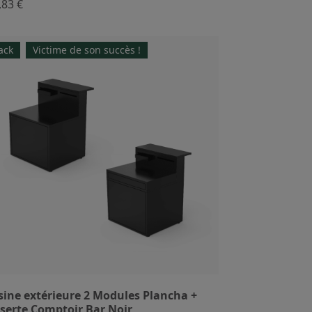
,83 €
ack
Victime de son succès !
sine extérieure 2 Modules Plancha +
serte Comptoir Bar Noir