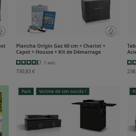
pot
Plancha Origin Gaz 60 cm + Chariot +
Tab
Capot + Housse + Kit de Démarrage
Aci
7
avis
730,83 €
238
Pack
Victime de son succès !
P