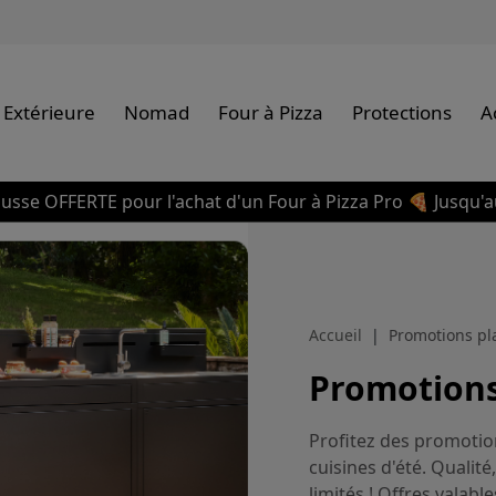
 Extérieure
Nomad
Four à Pizza
Protections
A
usse OFFERTE pour l'achat d'un Four à Pizza Pro 🍕 Jusqu'a
Accueil
Promotions pl
Promotions
Profitez des promotio
cuisines d'été. Qualit
limités ! Offres valabl