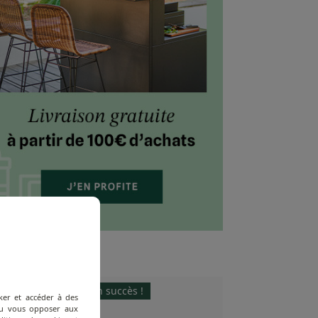
ack
Victime de son succès !
ker et accéder à des
 ou vous opposer aux