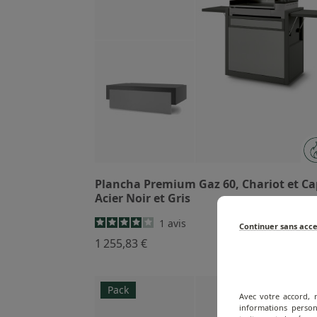
Plancha Premium Gaz 60, Chariot et Ca
Acier Noir et Gris
1
avis
Continuer sans acc
1 255,83 €
Pack
Avec votre accord, 
informations person