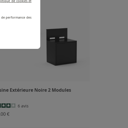
litique de cookies et
re de performance des
sine Extérieure Noire 2 Modules
6
avis
,00 €