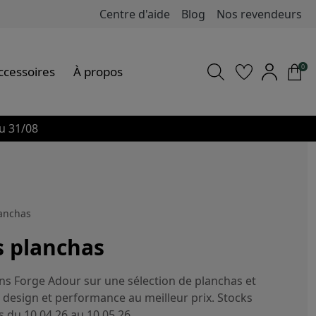
Centre d'aide
Blog
Nos revendeurs
0
ccessoires
À propos
u 31/08
anchas
 planchas
ns Forge Adour sur une sélection de planchas et
é, design et performance au meilleur prix. Stocks
es du 10.04.26 au 10.05.26.