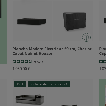
Plancha Modern Electrique 60 cm, Chariot,
Pla
Capot Noir et Housse
Cap
9
avis
1 030,00 €
1 0
Pack
Victime de son succès !