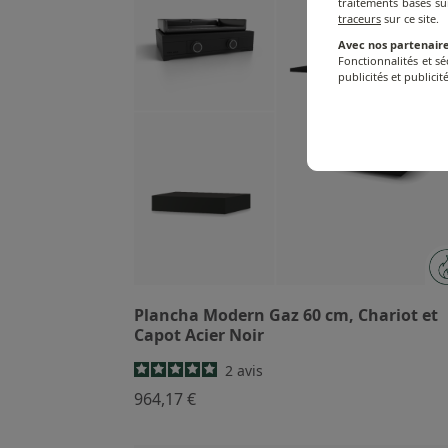
traitements basés su
traceurs
sur ce site.
Avec nos partenaire
Fonctionnalités et s
publicités et publicité
Plancha Modern Gaz 60 cm, Chariot et
Capot Acier Noir
2
avis
964,17 €