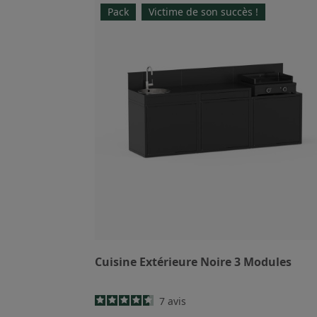
Pack
Victime de son succès !
Cuisine Extérieure Noire 3 Modules
7
avis