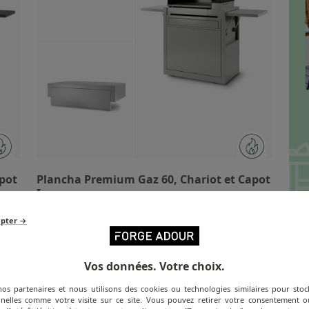
pot
Plancha Premium Gaz 60, Chariot et Capot
Inox
epter →
1 572,50 €
Vos données. Votre choix.
Pack
Victime de son succès !
P
nos partenaires et nous utilisons des cookies ou technologies similaires pour stoc
nelles comme votre visite sur ce site. Vous pouvez retirer votre consentement