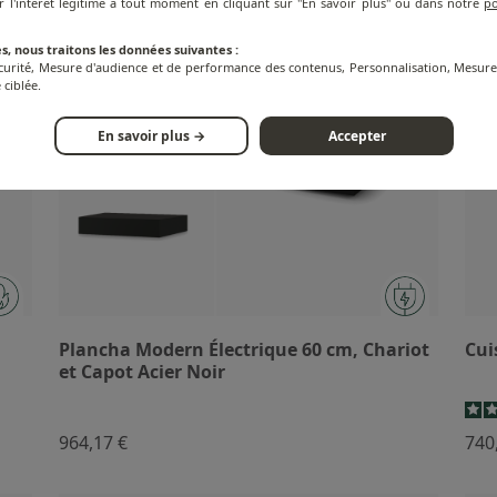
r l'intérêt légitime à tout moment en cliquant sur "En savoir plus" ou dans notre
po
s, nous traitons les données suivantes :
écurité, Mesure d'audience et de performance des contenus, Personnalisation, Mesu
 ciblée.
En savoir plus →
Accepter
Plancha Modern Électrique 60 cm, Chariot
Cui
et Capot Acier Noir
964,17 €
740