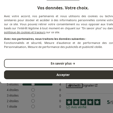
Vos données. Votre choix.
Avec votre accord, nos partenaires et nous utilisons des cookies ou techno
similaires pour stocker et accéder à des informations personnelles comme votre
sur ce site. Vous pouvez retirer votre consentement ou vous opposer aux trai
basés sur l'intérêt légitime à tout moment en cliquant sur "En savoir plus" ou dan
politique de cookies et traceurs
sur ce site.
5
Avec nos partenaires, nous traitons les données suivantes :
5
/
5
/
Fonctionnalités et sécurité, Mesure d'audience et de performance des con
Avis vérifié
Personnalisation, Mesure de performance des publicités et publicité ciblée.
Prise en main facile et de tr
bonne qualité 

Pizza au top
En savoir plus →
Basé sur
4
avis soumis à un
Avis du
03/08/2026
, suite à une
contrôle
expérience du
21/07/2026
par
Voir tous les avis sur ce site
Accepter
Stephane L.
5
étoiles
4
Utile
(0)
Signaler
4
étoiles
0
3
étoiles
0
5
2
étoiles
0
/
1
étoile
0
Avis vérifié