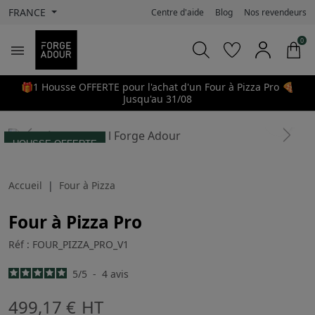
FRANCE
Centre d'aide
Blog
Nos revendeurs
0

🎁1 Housse OFFERTE pour l'achat d'un Four à Pizza Pro 🍕
Jusqu'au 31/08
search
Previous
Next
HOUSSE OFFERTE
Accueil
Four à Pizza
Four à Pizza Pro
Réf : FOUR_PIZZA_PRO_V1
5
/
5
-
4
avis
499,17 €
HT