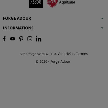
arrow_drop_down
FORGE ADOUR
arrow_drop_down
INFORMATIONS
Vie privée
Termes
Site protégé par reCAPTCHA.
-
© 2026 - Forge Adour