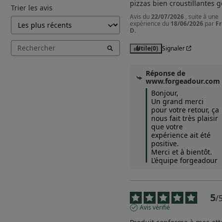
pizzas bien croustillantes g
Trier les avis
Avis du
22/07/2026
, suite à une
expérience du
18/06/2026
par
Fr
D.
Utile
(0)
Signaler
Réponse de
www.forgeadour.com
Bonjour,  

Un grand merci 
pour votre retour, ça 
nous fait très plaisir 
que votre 
expérience ait été 
positive.  

Merci et à bientôt.

L’équipe forgeadour
5
/
Avis vérifié