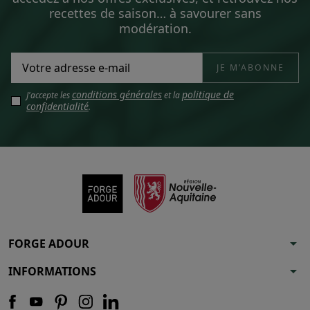
recettes de saison… à savourer sans
modération.
conditions générales
politique de
J'accepte les
et la
confidentialité
.
arrow_drop_down
FORGE ADOUR
arrow_drop_down
INFORMATIONS