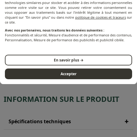
technologies similaires pour stocker et accéder à des informations personnelles
comme votre visite sur ce site. Vous pouvez retirer votre consentement ou
vous opposer aux traitements basés sur l'intérêt légitime à tout moment en
cliquant sur "En savoir plus" ou dans notre
politique de cookies et traceurs
sur
ce site.
Housse pour Chariot
Kit De Nettoyage pla
Avec nos partenaires, nous traitons les données suivantes :
plancha Premium et Origin
Absorb
Fonctionnalités et sécurité, Mesure d'audience et de performance des contenus,
Personnalisation, Mesure de performance des publicités et publicité ciblée.
60 cm
29
avis
38
avis
En savoir plus →
74,17 €
20,83 €
Accepter
INFORMATION SUR LE PRODUIT
Spécifications techniques