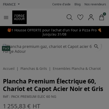
FRANCE
Centre d'aide
Blog
Nos revendeurs
0

🎁1 Housse OFFERTE pour l'achat d'un Four à Pizza Pro 🍕
Jusqu'au 31/08
search
Pack
Accueil
Planchas & Grils
Ensembles Plancha & Chariot
Plancha Premium Électrique 60,
Chariot et Capot Acier Noir et Gris
Réf : PACK PREMIUM ELEC 60 NG
1 255,83 €
HT