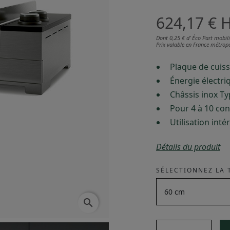
624,17 €
Dont 0,25 € d’ Éco Part mobili
Prix valable en France métropo
Plaque de cuiss
Énergie électri
Châssis inox Typ
Pour 4 à 10 con
Utilisation inté
Détails du produit
SÉLECTIONNEZ LA T
search