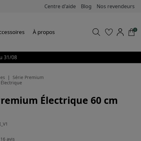
Centre d'aide
Blog
Nos revendeurs
0
ccessoires
À propos
u 31/08
es
Série Premium
Électrique
Premium Électrique 60 cm
I_V1
16
avis