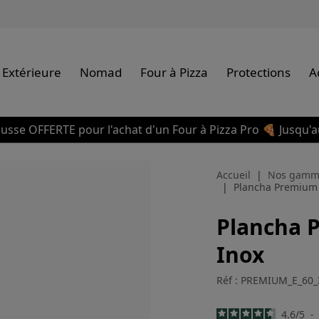
 Extérieure
Nomad
Four à Pizza
Protections
A
usse OFFERTE pour l'achat d'un Four à Pizza Pro 🍕 Jusqu'a
Accueil
Nos gamm
Plancha Premium 
Plancha 
Inox
Réf : PREMIUM_E_60_
4.6
/
5
-