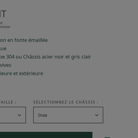
HT
er
litaine
on en fonte émaillée
que
e 304 ou Châssis acier noir et gris clair
vives
rieure et extérieure
AILLE :
SÉLECTIONNEZ LE CHÂSSIS :