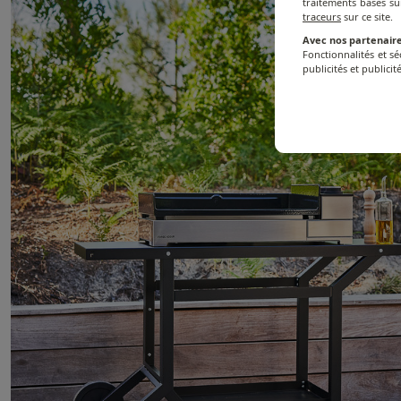
traitements basés su
traceurs
sur ce site.
Avec nos partenaire
Fonctionnalités et s
publicités et publicité