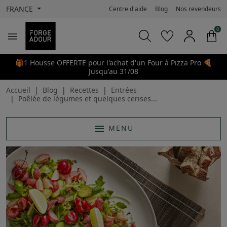
FRANCE
Centre d'aide
Blog
Nos revendeurs
0

🎁1 Housse OFFERTE pour l'achat d'un Four à Pizza Pro 🍕
Jusqu'au 31/08
Accueil
Blog
Recettes
Entrées
Poêlée de légumes et quelques cerises...
menu
MENU