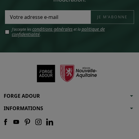
conditions générales
politique de
J'accepte les
et la
confidentialité
.
arrow_drop_down
FORGE ADOUR
arrow_drop_down
INFORMATIONS