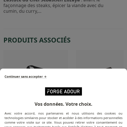
façonnage des steaks, épicer la viande avec du
cumin, du curry,...
PRODUITS ASSOCIÉS
Continuer sans accepter →
Vos données. Votre choix.
Avec votre accord, nos partenaires et nous utilisons des cookies ou
technologies similaires pour stocker et accéder à des informations personnelles
Tablier De Cuisine Plancha
Livre La Bible De La P
comme votre visite sur ce site. Vous pouvez retirer votre consentement ou
vous opposer aux traitements basés sur l'intérêt légitime à tout moment en