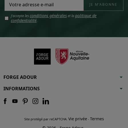
conditions générales
politique de
J'accepte les
et la
confidentialité
.
arrow_drop_down
FORGE ADOUR
arrow_drop_down
INFORMATIONS
Vie privée
Termes
Site protégé par reCAPTCHA.
-
© 2026 - Forge Adour