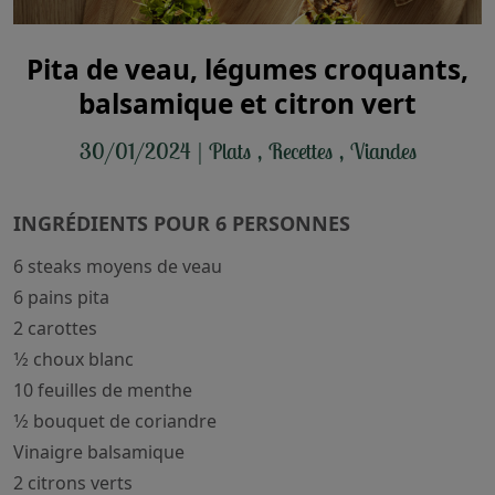
Pita de veau, légumes croquants,
balsamique et citron vert
30/01/2024
|
Plats
,
Recettes
,
Viandes
INGRÉDIENTS POUR 6 PERSONNES
6 steaks moyens de veau
6 pains pita
2 carottes
1⁄2 choux blanc
10 feuilles de menthe
1⁄2 bouquet de coriandre
Vinaigre balsamique
2 citrons verts