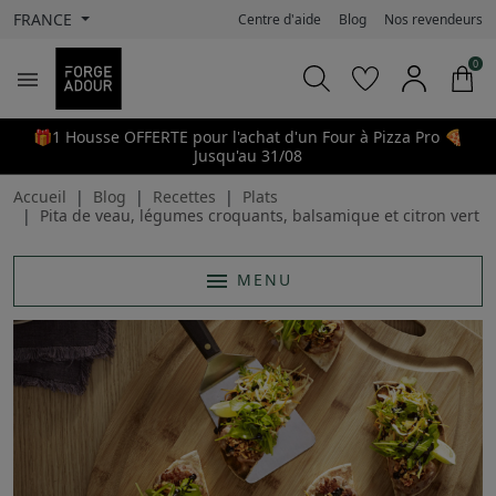
FRANCE
Centre d'aide
Blog
Nos revendeurs
0

🎁1 Housse OFFERTE pour l'achat d'un Four à Pizza Pro 🍕
Jusqu'au 31/08
Accueil
Blog
Recettes
Plats
Pita de veau, légumes croquants, balsamique et citron vert
menu
MENU