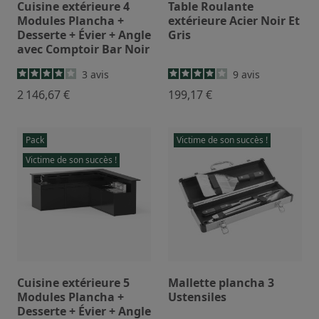
Cuisine extérieure 4
Table Roulante
Modules Plancha +
extérieure Acier Noir Et
Desserte + Évier + Angle
Gris
avec Comptoir Bar Noir
3
avis
9
avis
2 146,67 €
199,17 €
Pack
Victime de son succès !
Victime de son succès !
Cuisine extérieure 5
Mallette plancha 3
Modules Plancha +
Ustensiles
Desserte + Évier + Angle