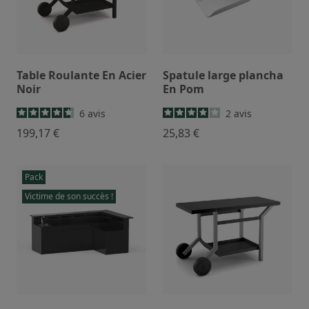
Table Roulante En Acier
Spatule large plancha
Noir
En Pom
6
avis
2
avis
199,17 €
25,83 €
Pack
Victime de son succès !