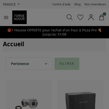
FRANCE
Centre d'aide
Blog
Nos revendeurs
0

🎁1 Housse OFFERTE pour l'achat d'un Four à Pizza Pro 🍕
Jusqu'au 31/08
Accueil
expand_more
Pertinence
FILTRER