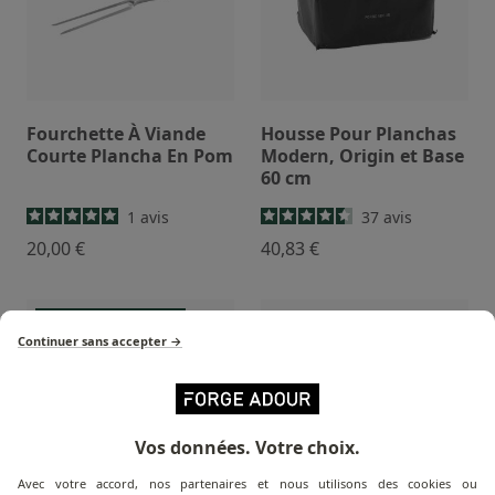
Fourchette À Viande
Housse Pour Planchas
Courte Plancha En Pom
Modern, Origin et Base
60 cm
1
avis
37
avis
20,00 €
40,83 €
Victime de son succès !
Continuer sans accepter →
Vos données. Votre choix.
Avec votre accord, nos partenaires et nous utilisons des cookies ou