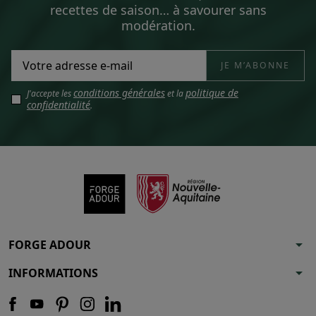
recettes de saison… à savourer sans
modération.
conditions générales
politique de
J'accepte les
et la
confidentialité
.
arrow_drop_down
FORGE ADOUR
arrow_drop_down
INFORMATIONS