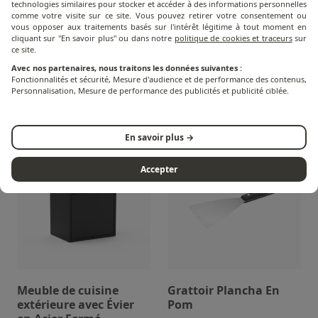
technologies similaires pour stocker et accéder à des informations personnelles
comme votre visite sur ce site. Vous pouvez retirer votre consentement ou
Meuble de cuisine
Pince Plancha En Pom
vous opposer aux traitements basés sur l'intérêt légitime à tout moment en
cliquant sur "En savoir plus" ou dans notre
politique de cookies et traceurs
sur
extérieure Desserte en
ce site.
Acier Fermé
Avec nos partenaires, nous traitons les données suivantes :
Fonctionnalités et sécurité, Mesure d'audience et de performance des contenus,
25
avis
4
avis
Personnalisation, Mesure de performance des publicités et publicité ciblée.
432,50 €
20,00 €
En savoir plus →
Victime de son succès !
Accepter
Meuble de cuisine
Grattoir Plancha En
extérieure avec Évier
Pom