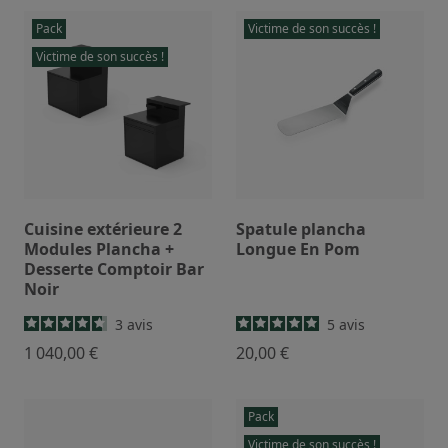
Pack
Victime de son succès !
Victime de son succès !
Cuisine extérieure 2
Spatule plancha
Modules Plancha +
Longue En Pom
Desserte Comptoir Bar
Noir
3
avis
5
avis
1 040,00 €
20,00 €
Pack
Victime de son succès !