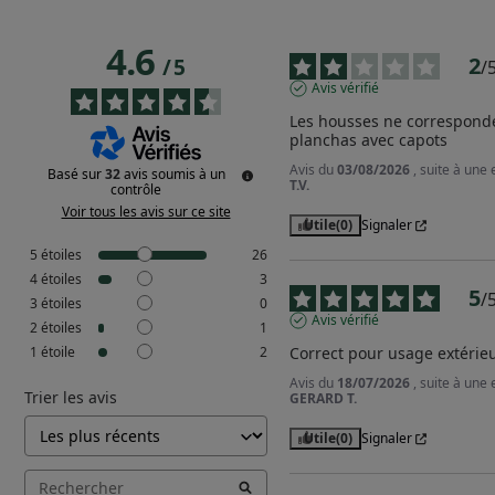
4.6
2
/
5
/
Avis vérifié
Les housses ne corresponden
planchas avec capots
Avis du
03/08/2026
, suite à une
Basé sur
32
avis soumis à un
T.V.
contrôle
Voir tous les avis sur ce site
Utile
(0)
Signaler
5
étoiles
26
4
étoiles
3
5
/
3
étoiles
0
Avis vérifié
2
étoiles
1
1
étoile
2
Correct pour usage extérieu
Avis du
18/07/2026
, suite à une
Trier les avis
GERARD T.
Utile
(0)
Signaler