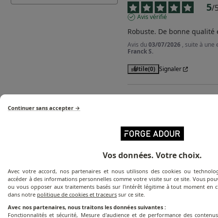
5
/
Avis vérifié
Robuste. De bonne qualité e
Avis du
03/07/2026
, suite à une
Franck S.
Utile
(0)
Signaler
5
/
Continuer sans accepter →
Avis vérifié
Répond aux attentes
Avis du
14/06/2026
, suite à une
François V.
Vos données. Votre choix.
Utile
(0)
Signaler
Avec votre accord, nos partenaires et nous utilisons des cookies ou technolog
accéder à des informations personnelles comme votre visite sur ce site. Vous pou
Réponse de
www.forg
ou vous opposer aux traitements basés sur l'intérêt légitime à tout moment en cl
dans notre
politique de cookies et traceurs
sur ce site.
Bonjour,

Avec nos partenaires, nous traitons les données suivantes :
Nous vous remercion
Fonctionnalités et sécurité, Mesure d'audience et de performance des contenus