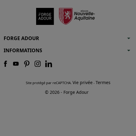
arrow_drop_down
FORGE ADOUR
arrow_drop_down
INFORMATIONS
Vie privée
Termes
Site protégé par reCAPTCHA.
-
© 2026 - Forge Adour