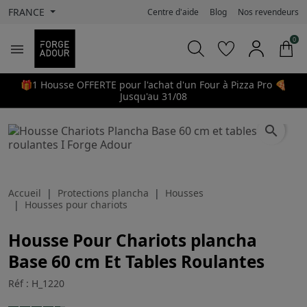
FRANCE
Centre d'aide
Blog
Nos revendeurs
0

🎁1 Housse OFFERTE pour l'achat d'un Four à Pizza Pro 🍕
Jusqu'au 31/08
search
Accueil
Protections plancha
Housses
Housses pour chariots
Housse Pour Chariots plancha
Base 60 cm Et Tables Roulantes
Réf : H_1220