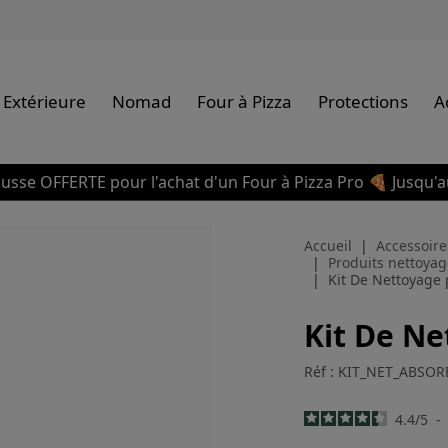
 Extérieure
Nomad
Four à Pizza
Protections
A
usse OFFERTE pour l'achat d'un Four à Pizza Pro 🍕 Jusqu'a
Accueil
Accessoire
Produits nettoyag
Kit De Nettoyage
Kit De N
Réf : KIT_NET_ABSOR
4.4
/
5
-