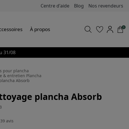
Centre d'aide
Blog
Nos revendeurs
0
ccessoires
À propos
u 31/08
s pour plancha
e & entretien Plancha
 plancha Absorb
ettoyage plancha Absorb
B
39
avis