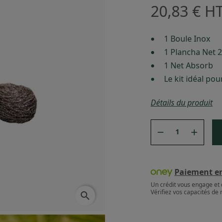
20,83 €
H
1 Boule Inox
1 Plancha Net 
1 Net Absorb
Le kit idéal po
Détails du produit


Paiement en 
Un crédit vous engage et 
Vérifiez vos capacités d
search