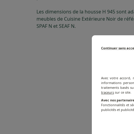
Les dimensions de la housse H 945 sont a
meubles de Cuisine Extérieure Noir de réfé
SPAF N et SEAF N.
Continuer sans acc
Avec votre accord, 
informations person
traitements basés su
traceurs
sur ce site.
Avec nos partenaire
Fonctionnalités et s
publicités et publicité