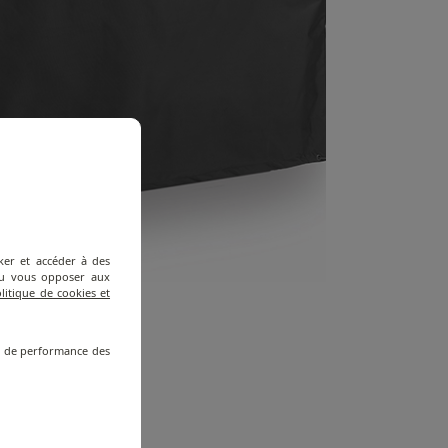
ker et accéder à des
 ou vous opposer aux
litique de cookies et
re de performance des