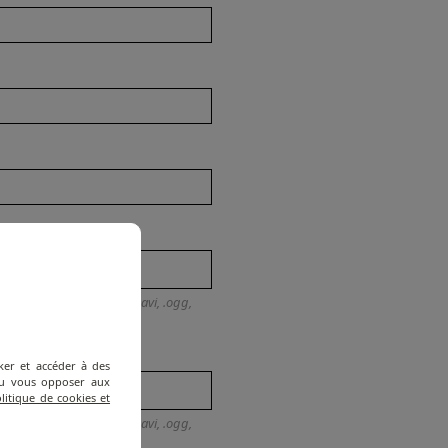
*
, .docx, .ppt, .pptx, .odt, .avi, .ogg,
ker et accéder à des
 ou vous opposer aux
litique de cookies et
, .docx, .ppt, .pptx, .odt, .avi, .ogg,