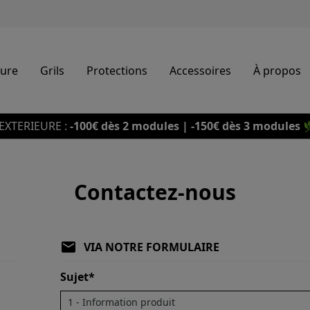
eure
Grils
Protections
Accessoires
À propos
EXTERIEURE :
-100€ dès 2 modules | -150€ dès 3 modules

Contactez-nous
local_post_office
VIA NOTRE FORMULAIRE
Sujet*