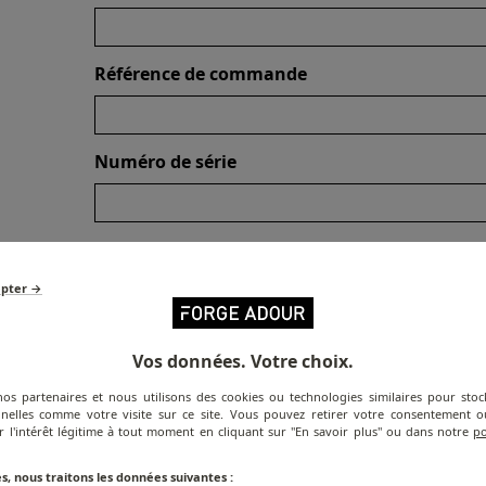
Référence de commande
Numéro de série
Photos du produit défectueux (à télécharger)
epter →
Taille limite: 8 MB Types de fichier: jpg, .jpeg, .png, .gif, .pdf, .doc
.m4a, .mov, .mp3, .mp4, .mpg, .wav, .wmv, .zip, .rar, .txt
Vos données. Votre choix.
Document joint
nos partenaires et nous utilisons des cookies ou technologies similaires pour stoc
nelles comme votre visite sur ce site. Vous pouvez retirer votre consentement
r l'intérêt légitime à tout moment en cliquant sur "En savoir plus" ou dans notre
po
Taille limite: 8 MB Types de fichier: jpg, .jpeg, .png, .gif, .pdf, .doc
.m4a, .mov, .mp3, .mp4, .mpg, .wav, .wmv, .zip, .rar, .txt
s, nous traitons les données suivantes :