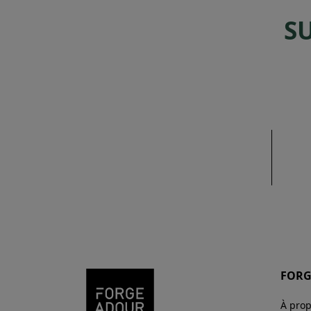
S
FORG
À pro