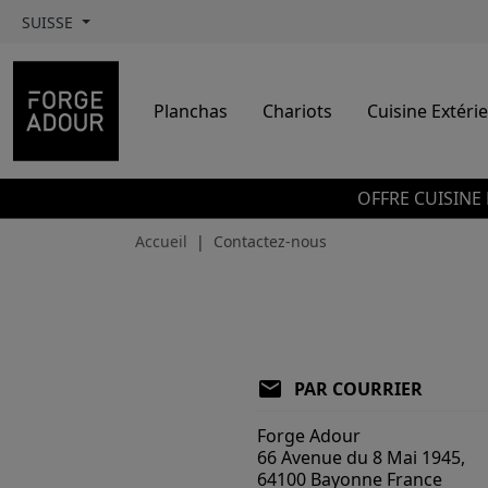
SUISSE
Planchas
Chariots
Cuisine Extéri
OFFRE CUISINE 
Accueil
Contactez-nous
local_post_office
PAR COURRIER
Forge Adour
66 Avenue du 8 Mai 1945,
64100 Bayonne France