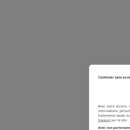
Continuer sans acc
Avec votre accord, 
informations person
traitements basés su
traceurs
sur ce site.
Avec nos partenaire