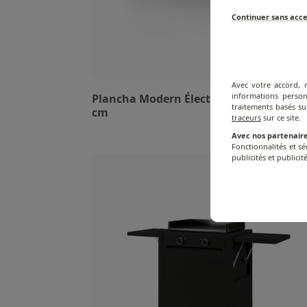
Continuer sans acc
Avec votre accord, 
informations person
Plancha Modern Électrique - Acier noir -
traitements basés su
cm
traceurs
sur ce site.
Avec nos partenaire
Fonctionnalités et s
publicités et publicité