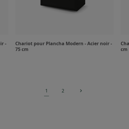
r -
Chariot pour Plancha Modern - Acier noir -
Cha
75 cm
cm
1
2
