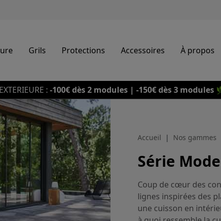
eure
Grils
Protections
Accessoires
À propos
EXTERIEURE :
-100€ dès 2 modules | -150€ dès 3 modules

Accueil
Nos gammes
Série Mode
Coup de cœur des co
lignes inspirées des p
une cuisson en intérie
à quoi ressemble la 