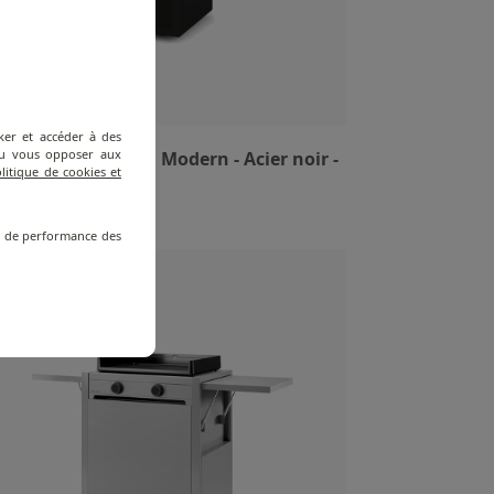
ker et accéder à des
 ou vous opposer aux
riot pour Plancha Modern - Acier noir -
litique de cookies et
cm
re de performance des