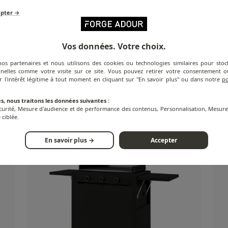
epter →
Vos données. Votre choix.
nos partenaires et nous utilisons des cookies ou technologies similaires pour stoc
nelles comme votre visite sur ce site. Vous pouvez retirer votre consentement
 60
Plancha Modern Électrique - Inox - 60 cm
Cha
r l'intérêt légitime à tout moment en cliquant sur "En savoir plus" ou dans notre
po
45 
s, nous traitons les données suivantes :
écurité, Mesure d'audience et de performance des contenus, Personnalisation, Mesu
 ciblée.
En savoir plus →
Accepter