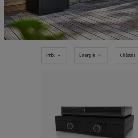
Prix
Énergie
Châssis
expand_more
expand_more
ex