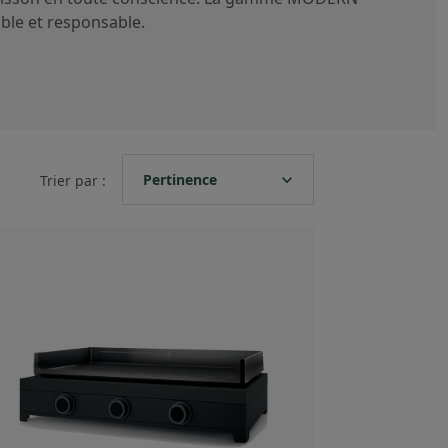
ble et responsable.
expand_more
Pertinence
Trier par :