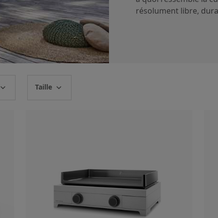
résolument libre, dura
Taille
pand_more
expand_more