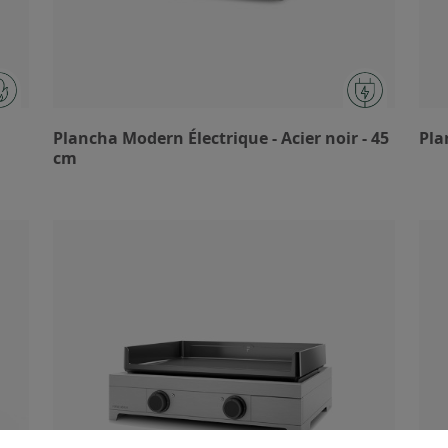
Plancha Modern Électrique - Acier noir - 45
Pla
cm