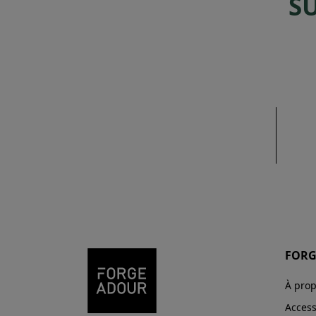
S
FORG
À pro
Access