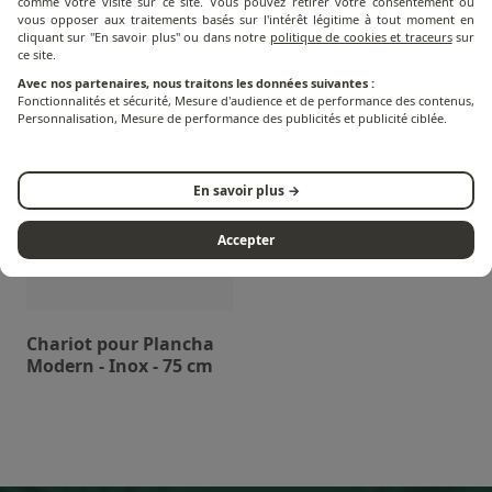
comme votre visite sur ce site. Vous pouvez retirer votre consentement ou
Modern - Acier noir - 75
Modern - Inox - 60 cm
vous opposer aux traitements basés sur l'intérêt légitime à tout moment en
cm
cliquant sur "En savoir plus" ou dans notre
politique de cookies et traceurs
sur
ce site.
Avec nos partenaires, nous traitons les données suivantes :
Fonctionnalités et sécurité, Mesure d'audience et de performance des contenus,
Personnalisation, Mesure de performance des publicités et publicité ciblée.
En savoir plus →
Accepter
Chariot pour Plancha
Modern - Inox - 75 cm