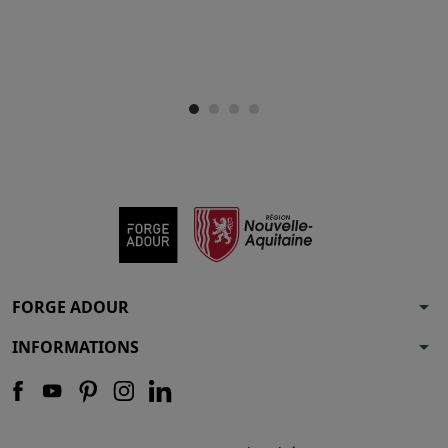
arrow_drop_down
FORGE ADOUR
arrow_drop_down
INFORMATIONS