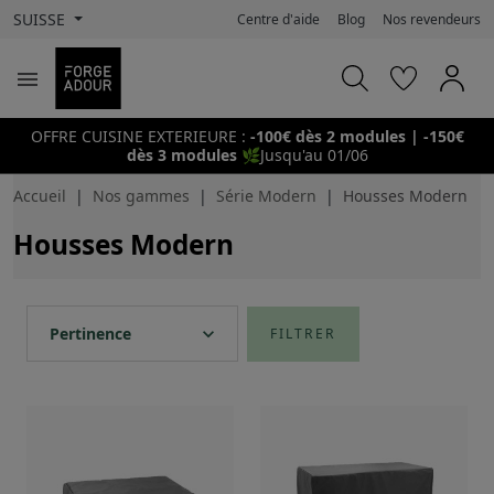
SUISSE
Centre d'aide
Blog
Nos revendeurs

OFFRE CUISINE EXTERIEURE :
-100€ dès 2 modules | -150€
dès 3 modules
🌿
Jusqu'au 01/06
Accueil
Nos gammes
Série Modern
Housses Modern
Housses Modern
expand_more
Pertinence
FILTRER