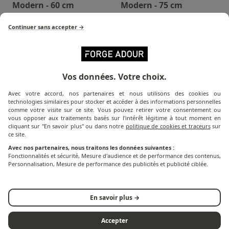
Modern - 60 cm
Modern - 75 cm
Continuer sans accepter →
Vos données. Votre choix.
Avec votre accord, nos partenaires et nous utilisons des cookies ou
technologies similaires pour stocker et accéder à des informations personnelles
comme votre visite sur ce site. Vous pouvez retirer votre consentement ou
vous opposer aux traitements basés sur l'intérêt légitime à tout moment en
cliquant sur "En savoir plus" ou dans notre
politique de cookies et traceurs
sur
ce site.
Housse Pour Planchas
Housse Pour Planchas
Avec nos partenaires, nous traitons les données suivantes :
Fonctionnalités et sécurité, Mesure d'audience et de performance des contenus,
75 cm
60 cm
Personnalisation, Mesure de performance des publicités et publicité ciblée.
En savoir plus →
Accepter