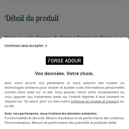
Détail du produit
Notre nouvelle
Gamme de Cuisine Extérieure Noire
, aux
dimensions optimisées, offre l'essentiel de la cuisine en
Continuer sans accepter →
extérieur tout en étant entièrement modulable. Que vous
disposiez d’un grand jardin ou d’un espace plus réduit, elle a
été pensée pour s’intégrer parfaitement à tous les
Vos données. Votre choix.
environnements sans compromis sur le style ni la
fonctionnalité.
Avec votre accord, nos partenaires et nous utilisons des cookies ou
technologies similaires pour stocker et accéder à des informations personnelles
comme votre visite sur ce site. Vous pouvez retirer votre consentement ou
En
acier noir,
les meubles de cuisine de la gamme Noire
vous opposer aux traitements basés sur l'intérêt légitime à tout moment en
cliquant sur "En savoir plus" ou dans notre
politique de cookies et traceurs
sur
apportent une touche d'élégance, de minimalisme et de
ce site.
modernisme à votre espace extérieur.
Avec nos partenaires, nous traitons les données suivantes :
Fonctionnalités et sécurité, Mesure d'audience et de performance des contenus,
Personnalisation, Mesure de performance des publicités et publicité ciblée.
La Cuisine Extérieure Noire
a tout d’une grande. Elle