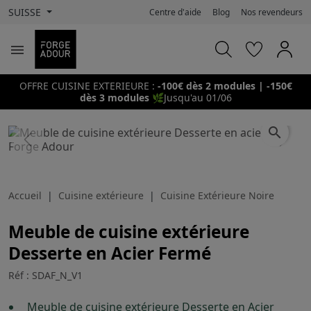
SUISSE
Centre d'aide
Blog
Nos revendeurs

OFFRE CUISINE EXTERIEURE :
-100€ dès 2 modules | -150€
dès 3 modules
🌿
Jusqu'au 01/06
search
Previous
Next
Accueil
Cuisine extérieure
Cuisine Extérieure Noire
Meuble de cuisine extérieure
Desserte en Acier Fermé
Réf : SDAF_N_V1
Meuble de cuisine extérieure Desserte en Acier