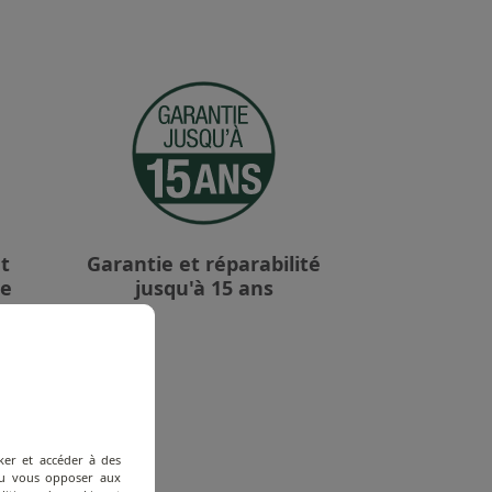
t
Garantie et réparabilité
le
jusqu'à 15 ans
ker et accéder à des
 ou vous opposer aux