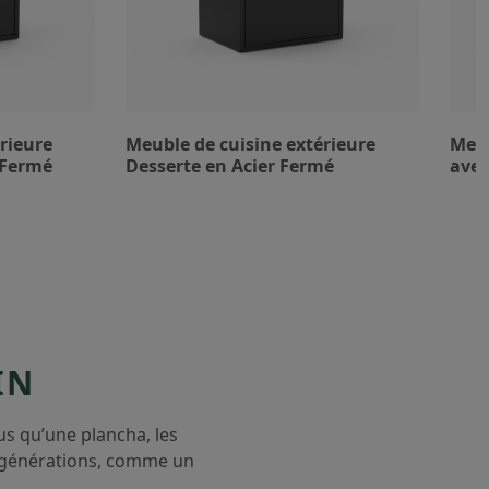
rieure
Meuble de cuisine extérieure
Meub
 Fermé
Desserte en Acier Fermé
avec
IN
lus qu’une plancha, les
s générations, comme un