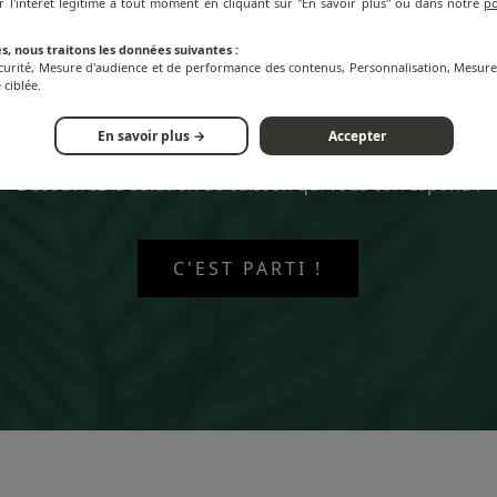
r l'intérêt légitime à tout moment en cliquant sur "En savoir plus" ou dans notre
po
s, nous traitons les données suivantes :
écurité, Mesure d'audience et de performance des contenus, Personnalisation, Mesu
 ciblée.
En savoir plus →
Accepter
Quelle plancha
est faite pour vous ?
Découvrez la solution de cuisson qui vous correspond !
C'EST PARTI !