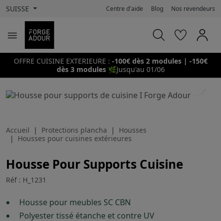
SUISSE
Centre d'aide
Blog
Nos revendeurs

OFFRE CUISINE EXTERIEURE :
-100€ dès 2 modules | -150€
dès 3 modules
🌿
Jusqu'au 01/06
search
Accueil
Protections plancha
Housses
Housses pour cuisines extérieures
Housse Pour Supports Cuisine
Réf : H_1231
Housse pour meubles SC CBN
Polyester tissé étanche et contre UV