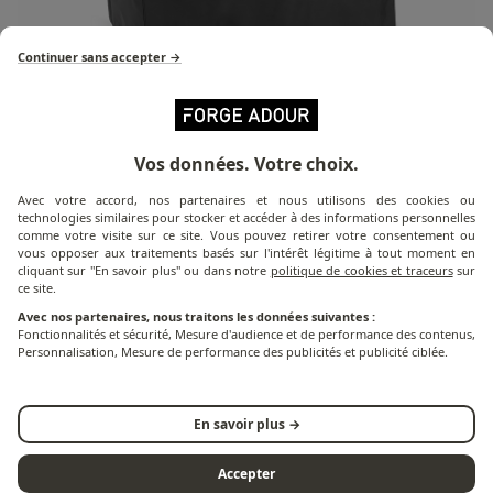
Continuer sans accepter →
Détail du produit
Vos données. Votre choix.
Avec votre accord, nos partenaires et nous utilisons des cookies ou
technologies similaires pour stocker et accéder à des informations personnelles
La housse H 1231 est la housse spécialement conçue
comme votre visite sur ce site. Vous pouvez retirer votre consentement ou
pour protéger votre support cuisine des intempéries
vous opposer aux traitements basés sur l'intérêt légitime à tout moment en
cliquant sur "En savoir plus" ou dans notre
politique de cookies et traceurs
sur
et des saletés. Imperméable et résistante aux UV, cette
ce site.
housse est équipée d'un cordon de serrage sur le bas
Avec nos partenaires, nous traitons les données suivantes :
pour une meilleure protection et résistance.
Fonctionnalités et sécurité, Mesure d'audience et de performance des contenus,
Personnalisation, Mesure de performance des publicités et publicité ciblée.
Les dimensions de la housse H 1231 sont adaptées au
meuble support cuisine avec comptoir bar, référence
En savoir plus →
SC CBN.
Accepter