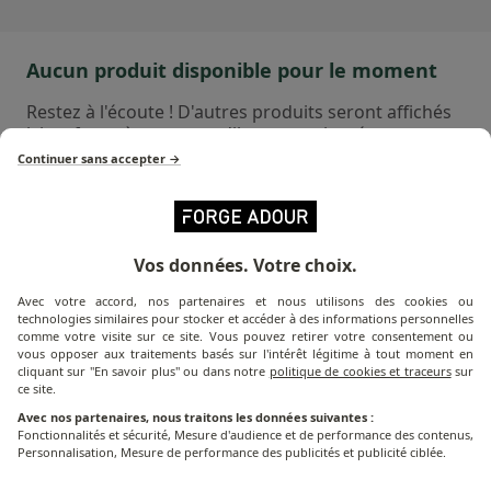
crédence intégrée apporte un rangement vertical
intelligent tout en apportant un visuel raffiné à votre
installation. Le plateau spacieux et la tablette latérale
Aucun produit disponible pour le moment
rabattable facilitent la préparation et le service,
Restez à l'écoute ! D'autres produits seront affichés
tandis que sa structure robuste en acier traité
ici au fur et à mesure qu'ils seront ajoutés.
(peinture trois couches) garantit durabilité et
Continuer sans accepter →
résistance aux intempéries. Compatible avec les
planchas Forge Adour, cette table roulante permet
Quelle plancha
est faite pour vous ?
d’organiser ustensiles, condiments et accessoires à
portée de main, pour une expérience de cuisson
Découvrez la solution de cuisson qui vous
Vos données. Votre choix.
correspond !
fluide et conviviale. Avec la table roulante avec
crédence Forge Adour, transformez votre espace
Avec votre accord, nos partenaires et nous utilisons des cookies ou
technologies similaires pour stocker et accéder à des informations personnelles
plancha en un véritable poste culinaire élégant et
comme votre visite sur ce site. Vous pouvez retirer votre consentement ou
pratique.
C'EST PARTI !
vous opposer aux traitements basés sur l'intérêt légitime à tout moment en
cliquant sur "En savoir plus" ou dans notre
politique de cookies et traceurs
sur
ce site.
Avec nos partenaires, nous traitons les données suivantes :
Fonctionnalités et sécurité, Mesure d'audience et de performance des contenus,
Personnalisation, Mesure de performance des publicités et publicité ciblée.