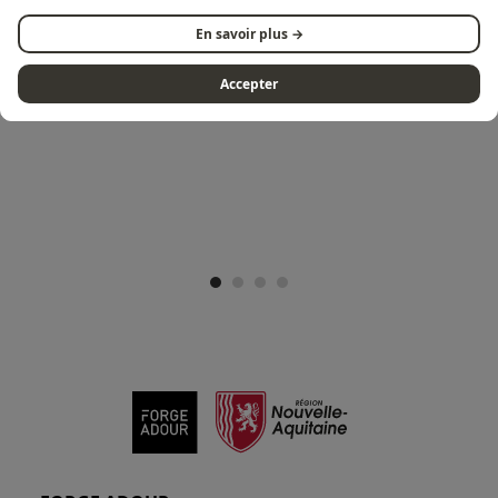
SUIVEZ-NOUS SUR INSTAGRAM
En savoir plus →
@FORGEADOUR
Accepter