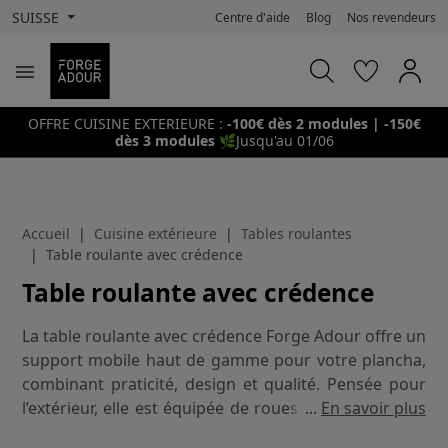
SUISSE
Centre d'aide
Blog
Nos revendeurs

OFFRE CUISINE EXTERIEURE :
-100€ dès 2 modules | -150€
dès 3 modules
🌿
Jusqu'au 01/06
Accueil
Cuisine extérieure
Tables roulantes
Table roulante avec crédence
Table roulante avec crédence
La table roulante avec crédence Forge Adour offre un
support mobile haut de gamme pour votre plancha,
combinant praticité, design et qualité. Pensée pour
l’extérieur, elle est équipée de roues maniables et de
...
En savoir plus
pieds réglables pour une stabilité parfaite. Sa