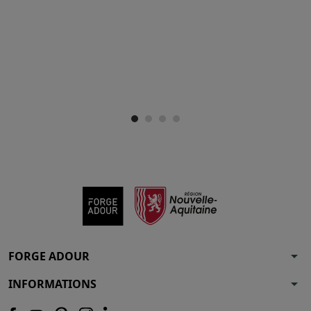
arrow_drop_down
FORGE ADOUR
arrow_drop_down
INFORMATIONS