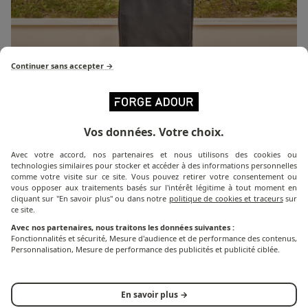
Continuer sans accepter →
Weitere Informationen zum Produkt
Vos données. Votre choix.
Avec votre accord, nos partenaires et nous utilisons des cookies ou
technologies similaires pour stocker et accéder à des informations personnelles
Die Abdeckhaube H 930 wurde speziell entwickelt, um
comme votre visite sur ce site. Vous pouvez retirer votre consentement ou
vous opposer aux traitements basés sur l'intérêt légitime à tout moment en
Ihre Küchenmöbel im Freien vor Witterung und
cliquant sur "En savoir plus" ou dans notre
politique de cookies et traceurs
sur
Schmutz zu schützen. Diese Abdeckung ist
ce site.
wasserdicht und UV-beständig und verfügt über einen
Avec nos partenaires, nous traitons les données suivantes :
Kordelzug an der Unterseite für besseren Schutz und
Fonctionnalités et sécurité, Mesure d'audience et de performance des contenus,
Personnalisation, Mesure de performance des publicités et publicité ciblée.
Festigkeit.
Die Abmessungen der Abdeckung H 930 sind für
En savoir plus →
Küchenmöbel für den Außenbereich geeignet,