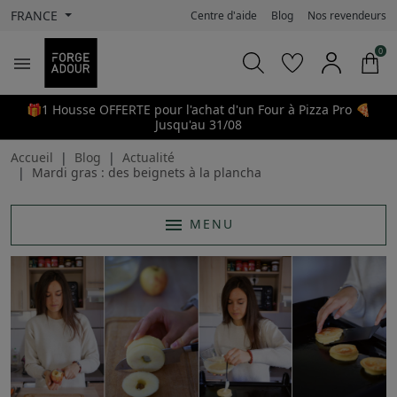
FRANCE
Centre d'aide
Blog
Nos revendeurs
0

🎁1 Housse OFFERTE pour l'achat d'un Four à Pizza Pro 🍕
Jusqu'au 31/08
Accueil
Blog
Actualité
Mardi gras : des beignets à la plancha
menu
MENU