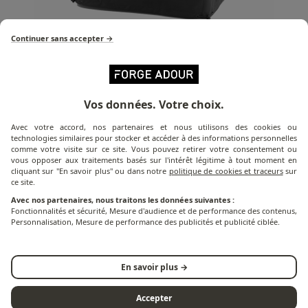
Continuer sans accepter →
Détail du produit
Vos données. Votre choix.
Avec votre accord, nos partenaires et nous utilisons des cookies ou
technologies similaires pour stocker et accéder à des informations personnelles
La housse H 470 est la housse spécialement conçue
comme votre visite sur ce site. Vous pouvez retirer votre consentement ou
vous opposer aux traitements basés sur l'intérêt légitime à tout moment en
pour protéger votre plancha des intempéries et des
cliquant sur "En savoir plus" ou dans notre
politique de cookies et traceurs
sur
saletés. Imperméable et résistante aux UV, cette
ce site.
housse est équipée d'un cordon de serrage sur le bas
Avec nos partenaires, nous traitons les données suivantes :
pour une meilleure protection et résistance.
Fonctionnalités et sécurité, Mesure d'audience et de performance des contenus,
Personnalisation, Mesure de performance des publicités et publicité ciblée.
Les dimensions de la housse H 470 sont adaptées aux
planchas BASE G 45 A, ORIGIN G 45 A, MODERN E 45 A
En savoir plus →
N et MODERN E 45 AN.
Accepter