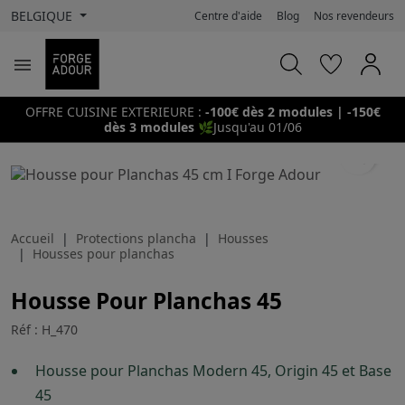
BELGIQUE
Centre d'aide
Blog
Nos revendeurs

OFFRE CUISINE EXTERIEURE :
-100€ dès 2 modules | -150€
dès 3 modules
🌿
Jusqu'au 01/06
search
Accueil
Protections plancha
Housses
Housses pour planchas
Housse Pour Planchas 45
Réf : H_470
Housse pour Planchas Modern 45, Origin 45 et Base
45