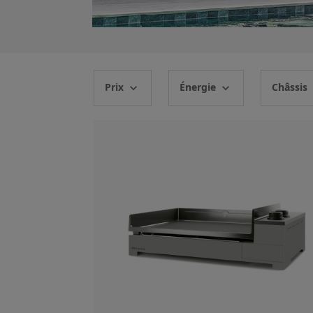
Prix
Énergie
Châssis
expand_more
expand_more
ex