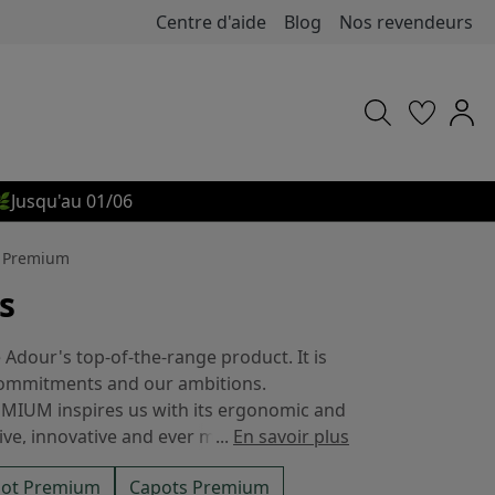
Centre d'aide
Blog
Nos revendeurs

Jusqu'au 01/06
e Premium
s
dour's top-of-the-range product. It is
 commitments and our ambitions.
REMIUM inspires us with its ergonomic and
ive, innovative and ever more ethical
...
En savoir plus
eco-design based on technological
iot Premium
Capots Premium
aterials.