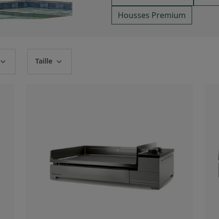
Housses Premium
Taille
pand_more
expand_more