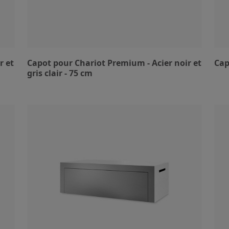
r et
Capot pour Chariot Premium - Acier noir et
Cap
gris clair - 75 cm