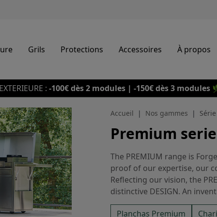
eure
Grils
Protections
Accessoires
À propos
EXTERIEURE :
-100€ dès 2 modules | -150€ dès 3 modules

Accueil
Nos gammes
Séri
Premium serie
The PREMIUM range is Forge A
proof of our expertise, our
Reflecting our vision, the P
distinctive DESIGN. An invent
taste experience, thanks to 
Planchas Premium
Char
innovation and sustainable m