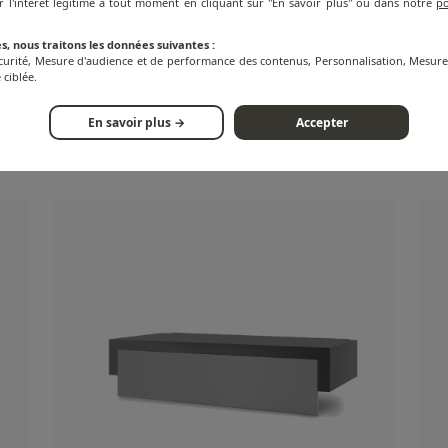
r l'intérêt légitime à tout moment en cliquant sur "En savoir plus" ou dans notre
po
s, nous traitons les données suivantes :
écurité, Mesure d'audience et de performance des contenus, Personnalisation, Mesu
 ciblée.
noir
Chariot pour Plancha Premium - Inox - 60
Cha
En savoir plus →
Accepter
cm
cm