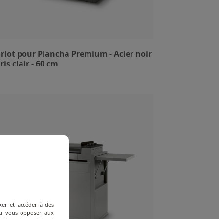
riot pour Plancha Premium - Acier noir
ris clair - 60 cm
ker et accéder à des
 ou vous opposer aux