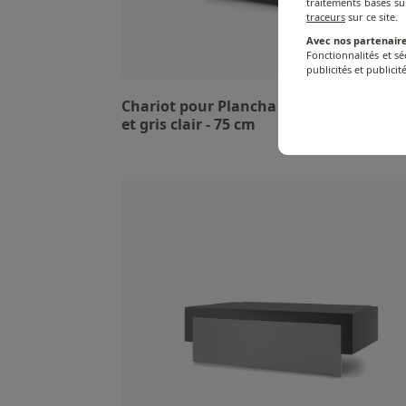
traitements basés su
traceurs
sur ce site.
Avec nos partenaire
Fonctionnalités et s
publicités et publicité
Chariot pour Plancha Premium - Acier 
et gris clair - 75 cm