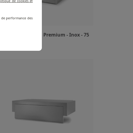
litique de cookies et
re de performance des
riot pour Plancha Premium - Inox - 75