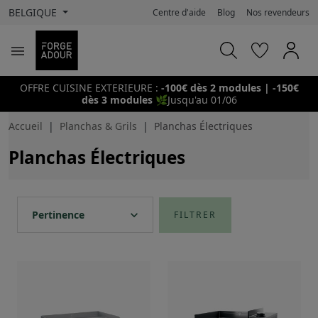
BELGIQUE
Centre d'aide
Blog
Nos revendeurs

OFFRE CUISINE EXTERIEURE :
-100€ dès 2 modules | -150€
dès 3 modules
🌿
Jusqu'au 01/06
Accueil
Planchas & Grils
Planchas Électriques
Planchas Électriques
expand_more
Pertinence
FILTRER