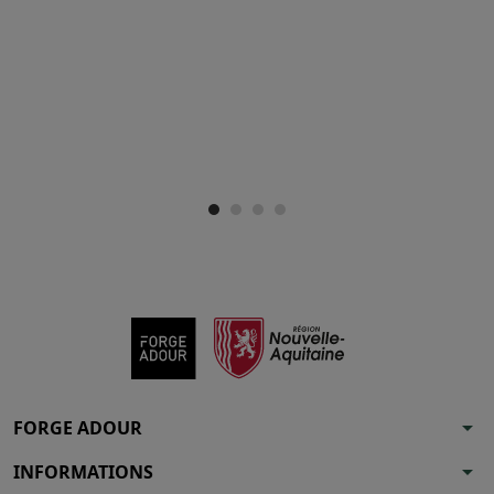
arrow_drop_down
FORGE ADOUR
arrow_drop_down
INFORMATIONS