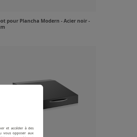
ot pour Plancha Modern - Acier noir -
cm
ker et accéder à des
 ou vous opposer aux