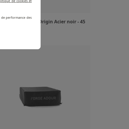
litique de cookies et
re de performance des
ot pour Plancha Origin Acier noir - 45