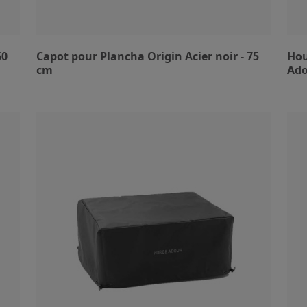
60
Capot pour Plancha Origin Acier noir - 75
Hou
cm
Ad