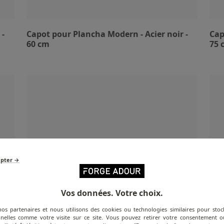
 -
Capot pour Plancha Modern - Acier noir -
Cap
60 cm
75 
epter →
Vos données. Votre choix.
nos partenaires et nous utilisons des cookies ou technologies similaires pour stoc
nelles comme votre visite sur ce site. Vous pouvez retirer votre consentement