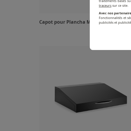
traitements basés su
traceurs
sur ce site.
Avec nos partenaire
Fonctionnalités et s
Capot pour Plancha Modern - Inox - 60
publicités et publicité