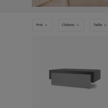
Prix
Châssis
Taille
expand_more
expand_more
expand_more