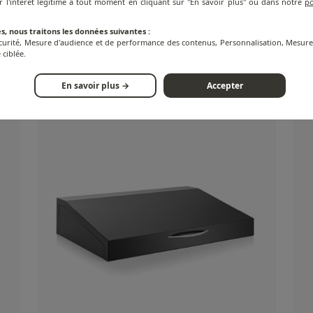
r l'intérêt légitime à tout moment en cliquant sur "En savoir plus" ou dans notre
po
s, nous traitons les données suivantes :
écurité, Mesure d'audience et de performance des contenus, Personnalisation, Mesu
 cm
Capot pour Plancha Modern - Inox - 75 cm
Cap
 ciblée.
cm
En savoir plus →
Accepter