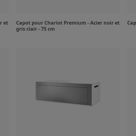
r et
Capot pour Chariot Premium - Acier noir et
Cap
gris clair - 75 cm