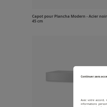
Capot pour Plancha Modern - Acier noir
45 cm
Continuer sans acc
Avec votre accord, 
informations person