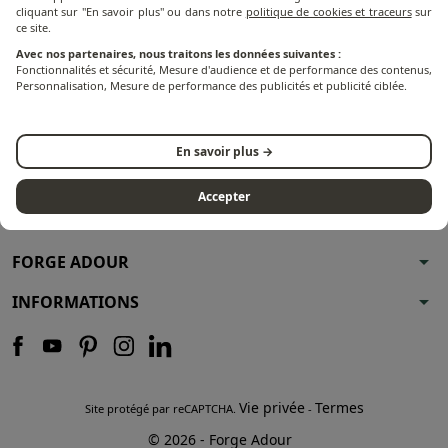
cliquant sur "En savoir plus" ou dans notre
politique de cookies et traceurs
sur
ce site.
Avec nos partenaires, nous traitons les données suivantes :
Fonctionnalités et sécurité, Mesure d'audience et de performance des contenus,
Personnalisation, Mesure de performance des publicités et publicité ciblée.
En savoir plus →
Accepter
arrow_drop_down
FORGE ADOUR
arrow_drop_down
INFORMATIONS
Vie privée
Termes
Site protégé par reCAPTCHA.
-
© 2026 - Forge Adour