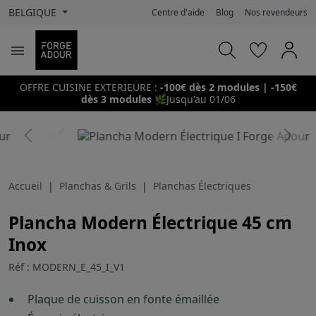
BELGIQUE
Centre d'aide
Blog
Nos revendeurs

OFFRE CUISINE EXTERIEURE :
-100€ dès 2 modules | -150€
dès 3 modules
🌿
Jusqu'au 01/06
search
Previous
Next
Accueil
Planchas & Grils
Planchas Électriques
Plancha Modern Électrique 45 cm
Inox
Réf : MODERN_E_45_I_V1
Plaque de cuisson en fonte émaillée