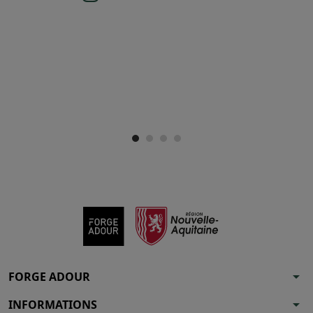
arrow_drop_down
FORGE ADOUR
arrow_drop_down
INFORMATIONS