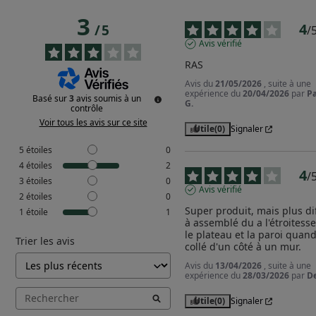
3
4
/
5
/
Avis vérifié
RAS
Avis du
21/05/2026
, suite à une
expérience du
20/04/2026
par
Pa
Basé sur
3
avis soumis à un
G.
contrôle
Voir tous les avis sur ce site
Utile
(0)
Signaler
5
étoiles
0
4
étoiles
2
4
/
3
étoiles
0
Avis vérifié
2
étoiles
0
Super produit, mais plus diff
1
étoile
1
à assemblé du a l'étroitesse
le plateau et la paroi quand i
Trier les avis
collé d'un côté à un mur.
Avis du
13/04/2026
, suite à une
expérience du
28/03/2026
par
De
Utile
(0)
Signaler