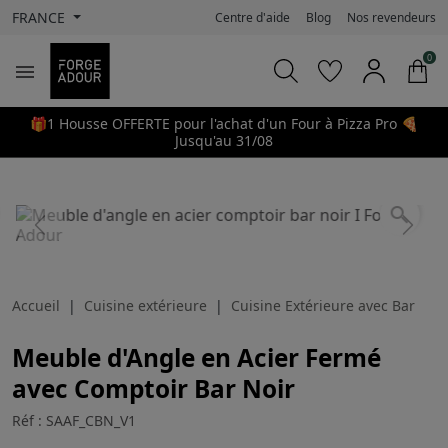
FRANCE
Centre d'aide
Blog
Nos revendeurs
0

🎁1 Housse OFFERTE pour l'achat d'un Four à Pizza Pro 🍕
Jusqu'au 31/08
search
Previous
Next
Accueil
Cuisine extérieure
Cuisine Extérieure avec Bar
Meuble d'Angle en Acier Fermé
avec Comptoir Bar Noir
Réf : SAAF_CBN_V1