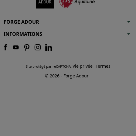
arrow_drop_down
FORGE ADOUR
arrow_drop_down
INFORMATIONS
Vie privée
Termes
Site protégé par reCAPTCHA.
-
© 2026 - Forge Adour