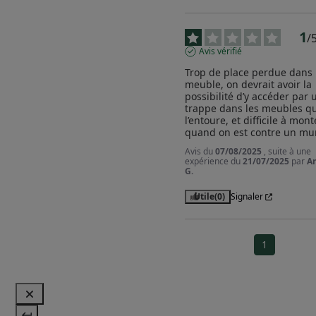
1
/
Avis vérifié
Trop de place perdue dans l
meuble, on devrait avoir la 
possibilité d’y accéder par u
trappe dans les meubles qui
l’entoure, et difficile à monte
quand on est contre un mu
Avis du
07/08/2025
, suite à une
expérience du
21/07/2025
par
A
G.
Utile
(0)
Signaler
1