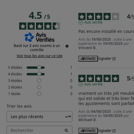
4.5
4
/
5
/
Avis vérifié
Pas encore installé en cour
Avis du
19/06/2025
, suite à une
expérience du
19/05/2025
par
Basé sur
2
avis soumis à un
Vincent B.
contrôle
Voir tous les avis sur ce site
Utile
(0)
Signaler
5
étoiles
1
4
étoiles
1
5
/
3
étoiles
0
Avis vérifié
2
étoiles
0
vraiment un très joli meuble
1
étoile
0
qui est solide et très bien fin
les ajustements sont parfai
Trier les avis
Avis du
04/06/2025
, suite à une
expérience du
18/05/2025
par
Michael B.
Utile
(0)
Signaler