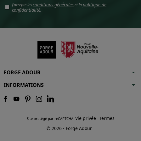
conditions générales
politique de
J'accepte les
et la
confidentialité
.
arrow_drop_down
FORGE ADOUR
arrow_drop_down
INFORMATIONS
Vie privée
Termes
Site protégé par reCAPTCHA.
-
© 2026 - Forge Adour