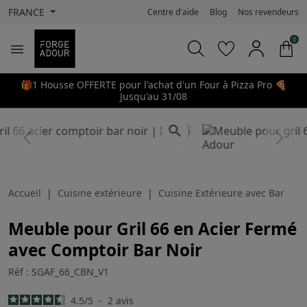
FRANCE
Centre d'aide
Blog
Nos revendeurs
0

🎁1 Housse OFFERTE pour l'achat d'un Four à Pizza Pro 🍕
Jusqu'au 31/08
search
Previous
Next
Accueil
Cuisine extérieure
Cuisine Extérieure avec Bar
Meuble pour Gril 66 en Acier Fermé
avec Comptoir Bar Noir
Réf : SGAF_66_CBN_V1
4.5
/
5
-
2
avis