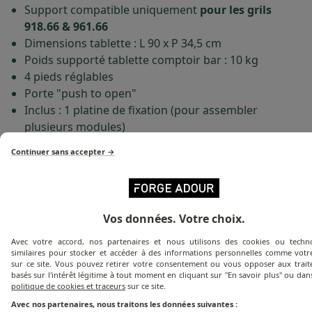
Support compatible uniquement
pour les grils
918.66 & 961.66
Dimensions tablette : L 90 x P 34,5 cm
Poids supporté tablette comptoir bar : 10 kg
4 pieds réglables
Porte "push to open"
Inclus : 1 platine de fixation (pour assembler
plusieurs modules)
Le gril n'est pas inclus avec ce support.
Continuer sans accepter →
INFORMATION SUR LE PRODUIT
Vos données. Votre choix.
Avec votre accord, nos partenaires et nous utilisons des cookies ou techno
similaires pour stocker et accéder à des informations personnelles comme votre
Spécifications techniques
sur ce site. Vous pouvez retirer votre consentement ou vous opposer aux trai
basés sur l'intérêt légitime à tout moment en cliquant sur "En savoir plus" ou dan
politique de cookies et traceurs
sur ce site.
Contenu du colis et dimension
Avec nos partenaires, nous traitons les données suivantes :