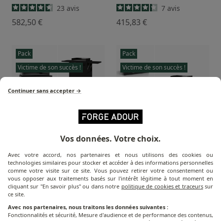
23
avis
7
avis
582,50 €
415,83 €
Pack
Pack
Victime de son succès !
Victime de son succès !
Continuer sans accepter →
Vos données. Votre choix.
Plancha Modern
Plancha Modern
Avec votre accord, nos partenaires et nous utilisons des cookies ou
Electrique 60 cm,
Électrique 60 cm,
technologies similaires pour stocker et accéder à des informations personnelles
Chariot, Capot Noir et
Chariot et Capot Acier
comme votre visite sur ce site. Vous pouvez retirer votre consentement ou
vous opposer aux traitements basés sur l'intérêt légitime à tout moment en
Housse
Noir
cliquant sur "En savoir plus" ou dans notre
politique de cookies et traceurs
sur
ce site.
9
avis
Avec nos partenaires, nous traitons les données suivantes :
1 030,00 €
964,17 €
Fonctionnalités et sécurité, Mesure d'audience et de performance des contenus,