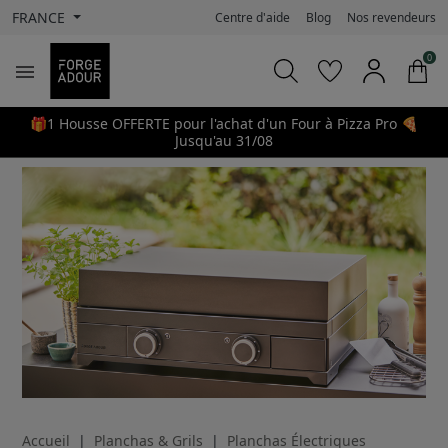
FRANCE
Centre d'aide
Blog
Nos revendeurs
0

🎁1 Housse OFFERTE pour l'achat d'un Four à Pizza Pro 🍕
Jusqu'au 31/08
Accueil
Planchas & Grils
Planchas Électriques