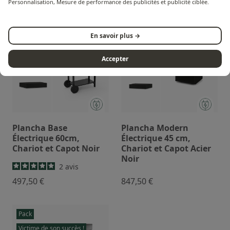
Personnalisation, Mesure de performance des publicités et publicité ciblée.
Pack
Pack
En savoir plus →
Victime de son succès !
Accepter
Plancha Base
Plancha Modern
Électrique 60cm,
Électrique 45 cm,
Chariot et Capot Noir
Chariot et Capot Acier
Noir
2
avis
497,50 €
847,50 €
Pack
Victime de son succès !