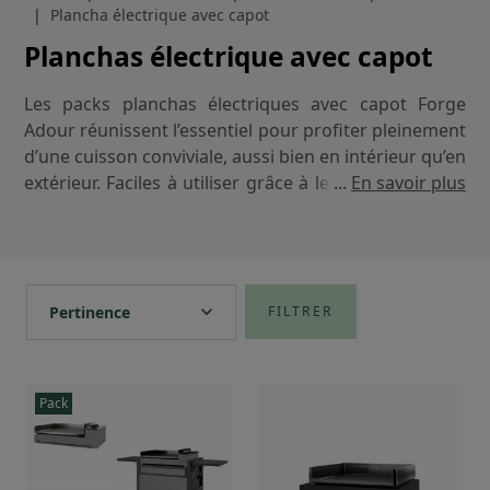
Plancha électrique avec capot
Planchas électrique avec capot
Les packs planchas électriques avec capot Forge
Adour réunissent l’essentiel pour profiter pleinement
d’une cuisson conviviale, aussi bien en intérieur qu’en
extérieur. Faciles à utiliser grâce à leur branchement
...
En savoir plus
sur une simple prise, les planchas électriques offrent
une cuisson homogène et maîtrisée, pensée pour un
usage quotidien.
expand_more
Associé à la plancha, le capot apporte une protection
Pertinence
FILTRER
efficace contre les poussières et les salissures entre
chaque utilisation, tout en complétant
harmonieusement l’esthétique de l’ensemble. Une
Pack
solution pratique et élégante, imaginée pour
simplifier votre achat et accompagner durablement
vos moments de partage autour de la plancha.