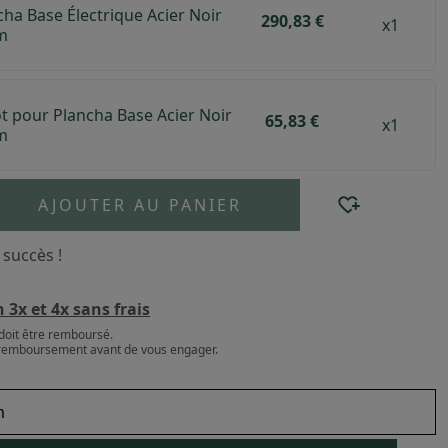
cha Base Électrique Acier Noir
290,83 €
x1
m
t pour Plancha Base Acier Noir
65,83 €
x1
m
AJOUTER AU PANIER
 succès !
3x et 4x sans frais
doit être remboursé.
e remboursement avant de vous engager.