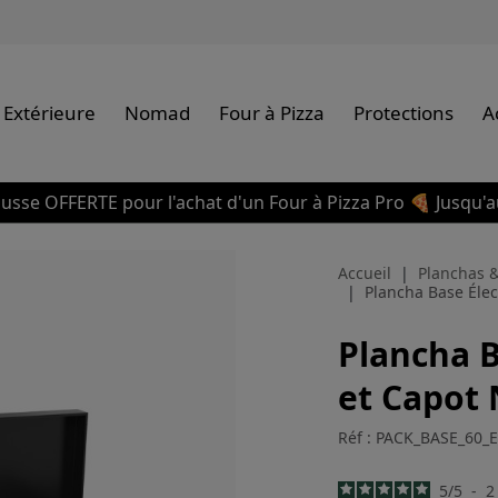
 Extérieure
Nomad
Four à Pizza
Protections
A
usse OFFERTE pour l'achat d'un Four à Pizza Pro 🍕 Jusqu'a
Accueil
Planchas &
Plancha Base Élec
Plancha B
et Capot 
Réf : PACK_BASE_60_
5
/
5
-