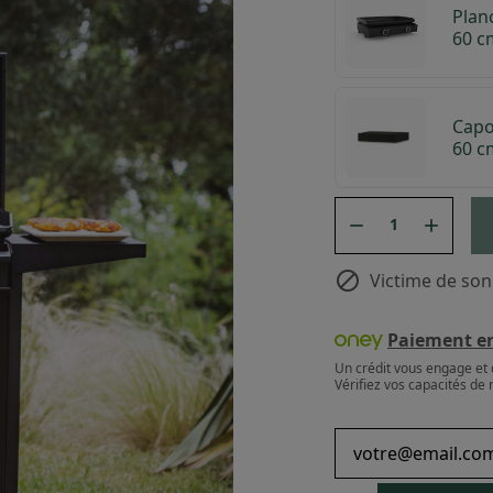
Plan
60 c
Capo
60 c



Victime de son
Paiement en 
Un crédit vous engage et 
Vérifiez vos capacités d