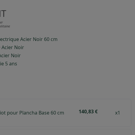
HT
er
litaine
ectrique Acier Noir 60 cm
 Acier Noir
cier Noir
ie 5 ans
140,83 €
iot pour Plancha Base 60 cm
x1