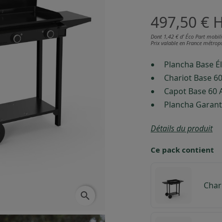
497,50 €
Dont 1,42 € d’ Éco Part mobili
Prix valable en France métropo
Plancha Base Él
Chariot Base 60
Capot Base 60 A
Plancha Garant
Détails du produit
Ce pack contient
Char
search