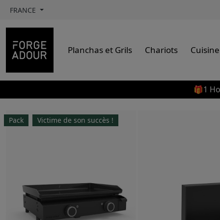
FRANCE
Planchas et Grils
Chariots
Cuisine
🎁1 Ho
Pack
Victime de son succès !