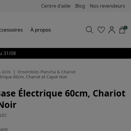
Centre d'aide
Blog
Nos revendeurs
0
ccessoires
À propos
u 31/08
 Grils
Ensembles Plancha & Chariot
trique 60cm, Chariot et Capot Noir
ase Électrique 60cm, Chariot
Noir
ELEC
2
avis