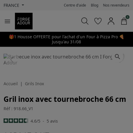
FRANCE
Centre d'aide
Blog
Nos revendeurs
0

🎁1 Housse OFFERTE pour l'achat d'un Four à Pizza Pro 🍕
Jusqu'au 31/08
search
Previous
Next
Accueil
Grils Inox
Gril inox avec tournebroche 66 cm
Réf : 918.66_V1
4.6
/
5
-
5
avis