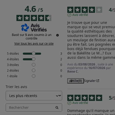
4.6
4
/
5
/
Avis vérifié
Je trouve que pour une 
marque qui se veut premiu
la qualité esthétiques des 
Basé sur
5
avis soumis à un
soudures laissent à désirer, 
contrôle
un meulage de finition aurai
Voir tous les avis sur ce site
pu être fait. Les poignées en
bois déjà fendues pourquoi 
de la Bakélite Le M…? Eux 
5
étoiles
3
aussi dans la même gamme
4
étoiles
2
Avis du
03/08/2026
, suite à une
3
étoiles
0
expérience du
16/07/2026
par
2
étoiles
0
Rene C.
1
étoile
0
Utile
(0)
Signaler
Trier les avis
5
/
Avis vérifié
Dommage qu'il manque un 
tournebroche simple, la gril