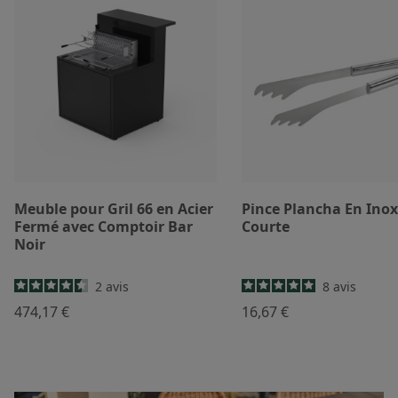
Meuble pour Gril 66 en Acier
Pince Plancha En Inox
Fermé avec Comptoir Bar
Courte
Noir
2
avis
8
avis
474,17 €
16,67 €