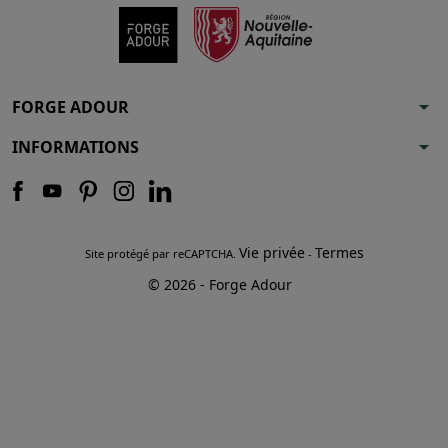
arrow_drop_down
FORGE ADOUR
arrow_drop_down
INFORMATIONS
Vie privée
Termes
Site protégé par reCAPTCHA.
-
© 2026 - Forge Adour