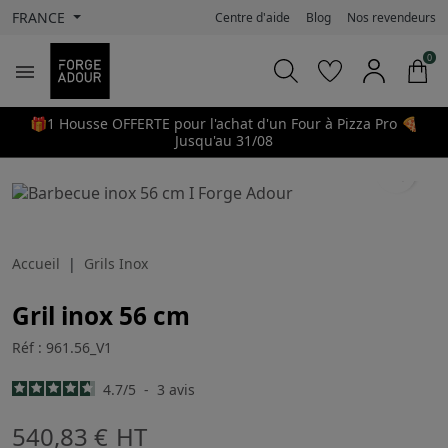
FRANCE
Centre d'aide
Blog
Nos revendeurs
0

🎁1 Housse OFFERTE pour l'achat d'un Four à Pizza Pro 🍕
Jusqu'au 31/08
search
Accueil
Grils Inox
Gril inox 56 cm
Réf : 961.56_V1
4.7
/
5
-
3
avis
540,83 €
HT