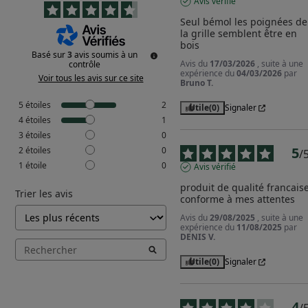
Avis vérifié
Seul bémol les poignées de 
la grille semblent être en 
bois
Basé sur
3
avis soumis à un
Avis du
17/03/2026
, suite à une
contrôle
expérience du
04/03/2026
par
Voir tous les avis sur ce site
Bruno T.
5
étoiles
2
Utile
(0)
Signaler
4
étoiles
1
3
étoiles
0
5
2
étoiles
0
/
1
étoile
0
Avis vérifié
produit de qualité francaise
Trier les avis
conforme à mes attentes
Avis du
29/08/2025
, suite à une
expérience du
11/08/2025
par
DENIS V.
Utile
(0)
Signaler
4