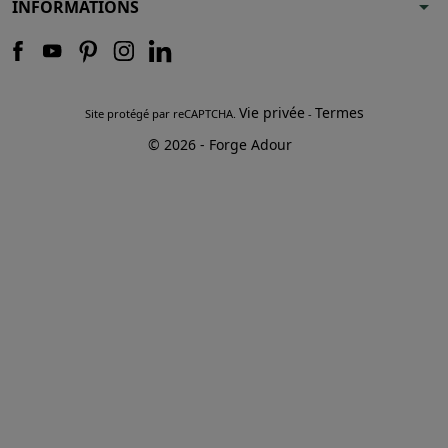
arrow_drop_down
INFORMATIONS
Vie privée
Termes
Site protégé par reCAPTCHA.
-
© 2026 - Forge Adour