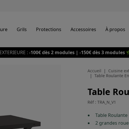
eure
Grils
Protections
Accessoires
À propos
EXTERIEURE :
-100€ dès 2 modules | -150€ dès 3 modules

Accueil
Cuisine ex
Table Roulante En
Table Rou
Réf : TRA_N_V1
Table Roulante 
2 grandes roue