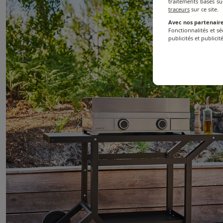
traitements basés su
traceurs
sur ce site.
Avec nos partenaire
Fonctionnalités et s
publicités et publicité